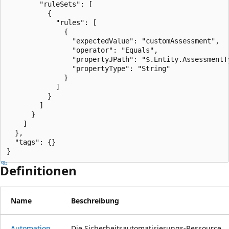
        "ruleSets": [

          {

            "rules": [

              {

                "expectedValue": "customAssessment",

                "operator": "Equals",

                "propertyJPath": "$.Entity.AssessmentTy
                "propertyType": "String"

              }

            ]

          }

        ]

      }

    ]

  },

  "tags": {}

}
Definitionen
Name
Beschreibung
Automation
Die Sicherheitsautomatisierungs-Ressource.