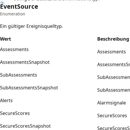
Event
Source
Enumeration
Ein gültiger Ereignisquelltyp.
Wert
Beschreibung
Assessments
Assessments
AssessmentsSnapshot
AssessmentsS
SubAssessments
SubAssessmen
SubAssessmentsSnapshot
SubAssessmen
Alerts
Alarmsignale
SecureScores
SecureScores
SecureScoresSnapshot
SecureScores