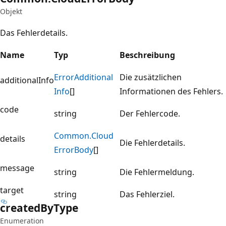
Objekt
Das Fehlerdetails.
Name
Typ
Beschreibung
Error
Additional
Die zusätzlichen
additionalInfo
Info
[]
Informationen des Fehlers.
code
string
Der Fehlercode.
Common.
Cloud
details
Die Fehlerdetails.
Error
Body
[]
message
string
Die Fehlermeldung.
target
string
Das Fehlerziel.
created
ByType
Enumeration