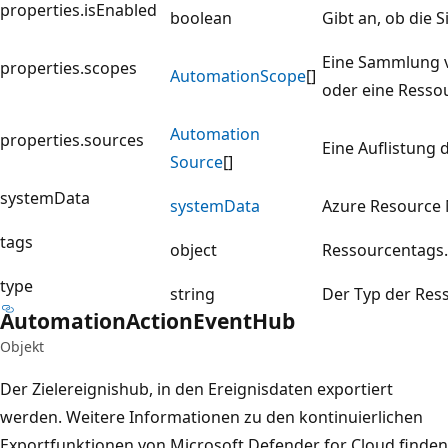
properties.isEnabled
boolean
Gibt an, ob die S
Eine Sammlung v
properties.scopes
Automation
Scope
[]
oder eine Resso
Automation
properties.sources
Eine Auflistung 
Source
[]
systemData
system
Data
Azure Resource 
tags
object
Ressourcentags.
type
string
Der Typ der Res
Automation
Action
Event
Hub
Objekt
Der Zielereignishub, in den Ereignisdaten exportiert
werden. Weitere Informationen zu den kontinuierlichen
Exportfunktionen von Microsoft Defender for Cloud finden