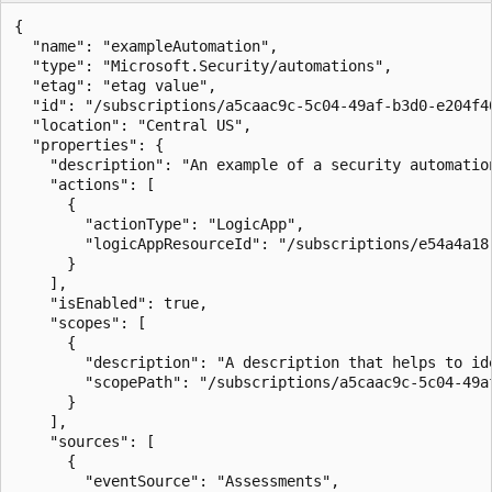
{

  "name": "exampleAutomation",

  "type": "Microsoft.Security/automations",

  "etag": "etag value",

  "id": "/subscriptions/a5caac9c-5c04-49af-b3d0-e204f4
  "location": "Central US",

  "properties": {

    "description": "An example of a security automatio
    "actions": [

      {

        "actionType": "LogicApp",

        "logicAppResourceId": "/subscriptions/e54a4a18
      }

    ],

    "isEnabled": true,

    "scopes": [

      {

        "description": "A description that helps to id
        "scopePath": "/subscriptions/a5caac9c-5c04-49a
      }

    ],

    "sources": [

      {

        "eventSource": "Assessments",
