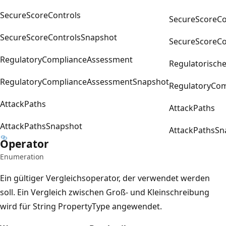
SecureScoreControls
SecureScoreCo
SecureScoreControlsSnapshot
SecureScoreCo
RegulatoryComplianceAssessment
Regulatorisch
RegulatoryComplianceAssessmentSnapshot
RegulatoryCo
AttackPaths
AttackPaths
AttackPathsSnapshot
AttackPathsSn
Operator
Enumeration
Ein gültiger Vergleichsoperator, der verwendet werden
soll. Ein Vergleich zwischen Groß- und Kleinschreibung
wird für String PropertyType angewendet.