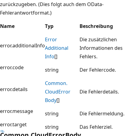
zurückzugeben. (Dies folgt auch dem OData-
Fehlerantwortformat.)
Name
Typ
Beschreibung
Error
Die zusätzlichen
error.additionalInfo
Additional
Informationen des
Info
[]
Fehlers.
error.code
string
Der Fehlercode.
Common.
error.details
Cloud
Error
Die Fehlerdetails.
Body
[]
error.message
string
Die Fehlermeldung.
error.target
string
Das Fehlerziel.
Common.
Cloud
Error
Body