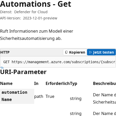
Automations - Get
Dienst:
Defender for Cloud
API-Version:
2023-12-01-preview
Ruft Informationen zum Modell einer
Sicherheitsautomatisierung ab.
HTTP
Kopieren
Jetzt testen
GET https://management.azure.com/subscriptions/{subscr
URI-Parameter
Name
In
Erforderlich
Typ
Beschreib
automation
Der Name 
path
True
string
Name
Sicherheits
string
Der Name 