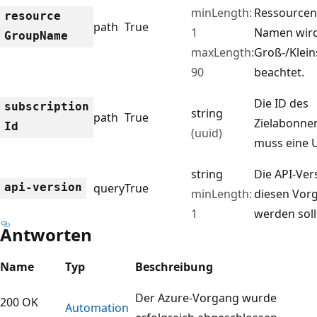
minLength:
Ressourcen
resource
path
True
1
Namen wird
Group
Name
maxLength:
Groß-/Klein
90
beachtet.
Die ID des
subscription
string
path
True
Zielabonne
Id
(uuid)
muss eine U
string
Die API-Vers
api-version
query
True
minLength:
diesen Vor
1
werden soll
Antworten
Name
Typ
Beschreibung
Der Azure-Vorgang wurde
200 OK
Automation