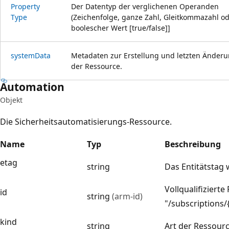
Property
Der Datentyp der verglichenen Operanden
Type
(Zeichenfolge, ganze Zahl, Gleitkommazahl o
boolescher Wert [true/false]]
system
Data
Metadaten zur Erstellung und letzten Änder
der Ressource.
Automation
Objekt
Die Sicherheitsautomatisierungs-Ressource.
Name
Typ
Beschreibung
etag
string
Das Entitätstag
Vollqualifizierte
id
string
(arm-id)
"/subscriptions
kind
string
Art der Ressour