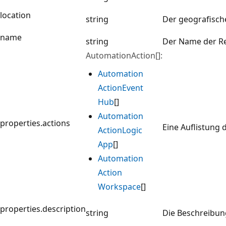
location
string
Der geografische
name
string
Der Name der R
AutomationAction[]:
Automation
Action
Event
Hub
[]
Automation
properties.actions
Eine Auflistung 
Action
Logic
App
[]
Automation
Action
Workspace
[]
properties.description
string
Die Beschreibun