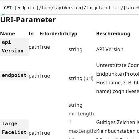
GET {endpoint}/face/{apiVersion}/largefacelists/{large
URI-Parameter
Name
In
Erforderlich
Typ
Beschreibung
api
path
True
string
API-Version
Version
Unterstützte Cogni
Endpunkte (Proto
endpoint
path
True
string
(uri)
Hostname, z. B. ht
name}.cognitivese
string
minLength:
1
Gültiges Zeichen i
large
maxLength:
Kleinbuchstaben o
Face
List
path
True