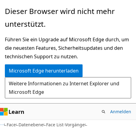
Zu
Zur
Dieser Browser wird nicht mehr
Hauptinhalt
Seitennavigation
unterstützt.
wechseln
springen
Führen Sie ein Upgrade auf Microsoft Edge durch, um
die neuesten Features, Sicherheitsupdates und den
technischen Support zu nutzen.
Microsoft Edge herunterladen
Weitere Informationen zu Internet Explorer und
Microsoft Edge
Learn
Anmelden
Face
Datenebene
Face List-Vorgänge