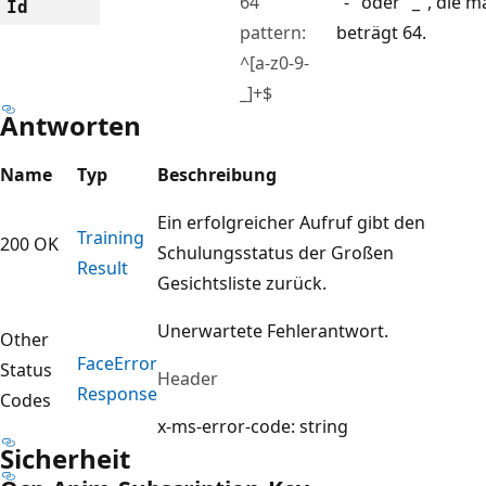
64
"-" oder "_", die 
Id
pattern:
beträgt 64.
^[a-z0-9-
_]+$
Antworten
Name
Typ
Beschreibung
Ein erfolgreicher Aufruf gibt den
Training
200 OK
Schulungsstatus der Großen
Result
Gesichtsliste zurück.
Unerwartete Fehlerantwort.
Other
Face
Error
Status
Header
Response
Codes
x-ms-error-code: string
Sicherheit