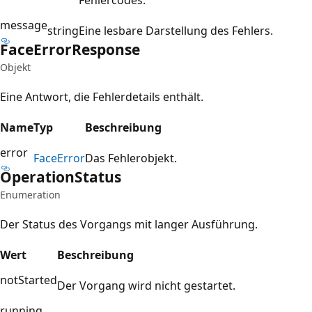
message
string
Eine lesbare Darstellung des Fehlers.
Face
Error
Response
Objekt
Eine Antwort, die Fehlerdetails enthält.
Name
Typ
Beschreibung
error
Face
Error
Das Fehlerobjekt.
Operation
Status
Enumeration
Der Status des Vorgangs mit langer Ausführung.
Wert
Beschreibung
notStarted
Der Vorgang wird nicht gestartet.
running