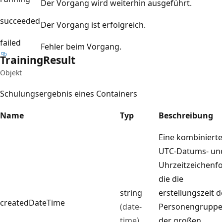
Der Vorgang wird weiterhin ausgeführt.
succeeded
Der Vorgang ist erfolgreich.
failed
Fehler beim Vorgang.
Training
Result
Objekt
Schulungsergebnis eines Containers
Name
Typ
Beschreibung
Eine kombiniert
UTC-Datums- un
Uhrzeitzeichenfo
die die
string
erstellungszeit d
createdDateTime
(date-
Personengruppe
time)
der großen