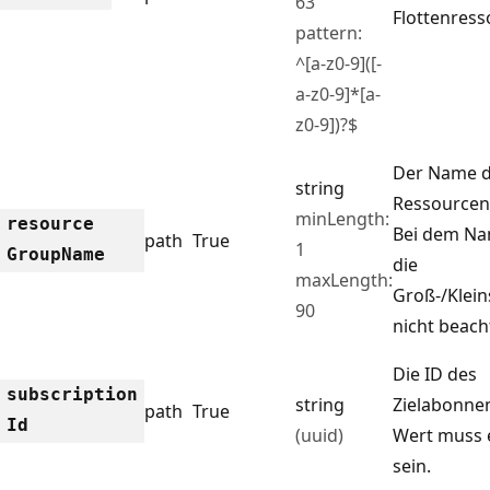
63
Flottenress
pattern:
^[a-z0-9]([-
a-z0-9]*[a-
z0-9])?$
Der Name 
string
Ressourcen
minLength:
resource
Bei dem Na
path
True
1
Group
Name
die
maxLength:
Groß-/Klei
90
nicht beach
Die ID des
subscription
string
Zielabonne
path
True
Id
(uuid)
Wert muss 
sein.