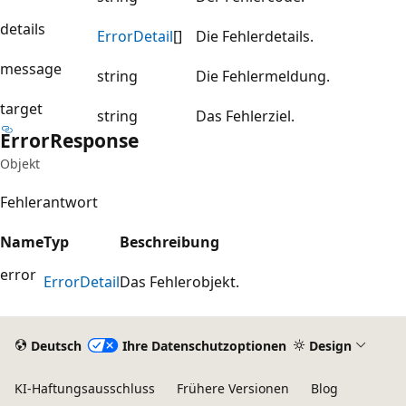
details
Error
Detail
[]
Die Fehlerdetails.
message
string
Die Fehlermeldung.
target
string
Das Fehlerziel.
Error
Response
Objekt
Fehlerantwort
Name
Typ
Beschreibung
error
Error
Detail
Das Fehlerobjekt.
Deutsch
Ihre Datenschutzoptionen
Design
KI-Haftungsausschluss
Frühere Versionen
Blog