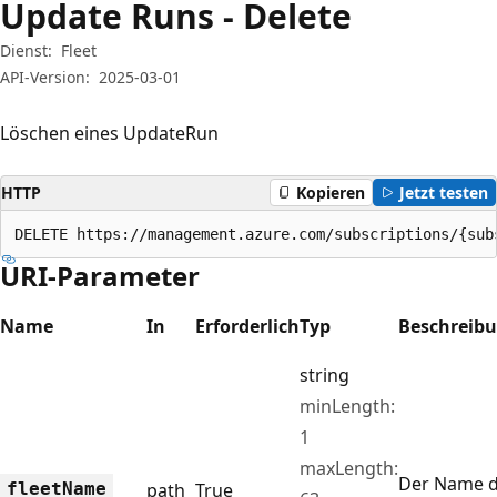
Update Runs - Delete
Dienst:
Fleet
API-Version:
2025-03-01
Löschen eines UpdateRun
HTTP
Kopieren
Jetzt testen
DELETE https://management.azure.com/subscriptions/{sub
URI-Parameter
Name
In
Erforderlich
Typ
Beschreib
string
minLength:
1
maxLength:
Der Name 
fleet
Name
path
True