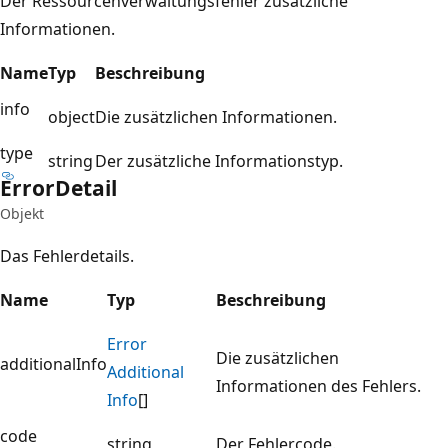
Der Ressourcenverwaltungsfehler zusätzliche
Informationen.
Name
Typ
Beschreibung
info
object
Die zusätzlichen Informationen.
type
string
Der zusätzliche Informationstyp.
Error
Detail
Objekt
Das Fehlerdetails.
Name
Typ
Beschreibung
Error
Die zusätzlichen
additionalInfo
Additional
Informationen des Fehlers.
Info
[]
code
string
Der Fehlercode.