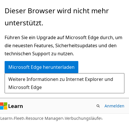
Zu
Zur
Dieser Browser wird nicht mehr
Hauptinhalt
Seitennavigation
unterstützt.
wechseln
springen
Führen Sie ein Upgrade auf Microsoft Edge durch, um
die neuesten Features, Sicherheitsupdates und den
technischen Support zu nutzen.
Microsoft Edge herunterladen
Weitere Informationen zu Internet Explorer und
Microsoft Edge
Learn
Anmelden
Learn
Fleet
Resource Manager
Verbuchungsläufe