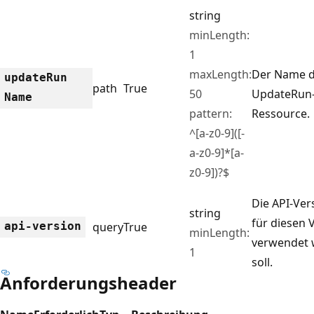
string
minLength:
1
maxLength:
Der Name 
update
Run
path
True
50
UpdateRun
Name
pattern:
Ressource.
^[a-z0-9]([-
a-z0-9]*[a-
z0-9])?$
Die API-Vers
string
für diesen
api-version
query
True
minLength:
verwendet
1
soll.
Anforderungsheader