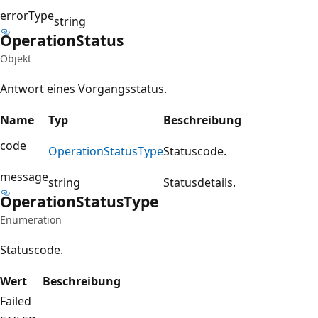
errorType
string
Operation
Status
Objekt
Antwort eines Vorgangsstatus.
Name
Typ
Beschreibung
code
Operation
Status
Type
Statuscode.
message
string
Statusdetails.
Operation
Status
Type
Enumeration
Statuscode.
Wert
Beschreibung
Failed