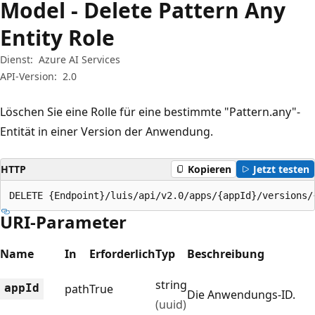
Model - Delete Pattern Any
Entity Role
Dienst:
Azure AI Services
API-Version:
2.0
Löschen Sie eine Rolle für eine bestimmte "Pattern.any"-
Entität in einer Version der Anwendung.
HTTP
Kopieren
Jetzt testen
DELETE {Endpoint}/luis/api/v2.0/apps/{appId}/versions/
URI-Parameter
Name
In
Erforderlich
Typ
Beschreibung
string
app
Id
path
True
Die Anwendungs-ID.
(uuid)