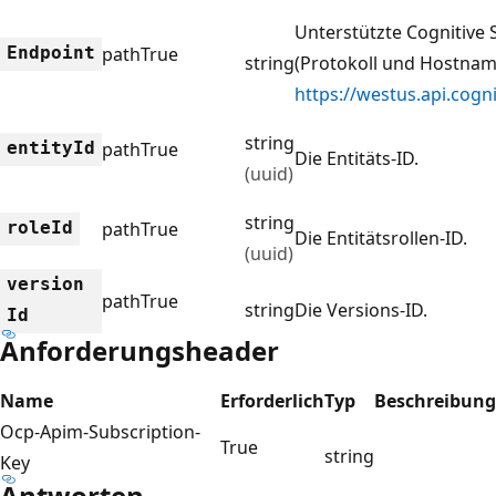
Unterstützte Cognitive
Endpoint
path
True
string
(Protokoll und Hostname
https://westus.api.cogn
string
entity
Id
path
True
Die Entitäts-ID.
(uuid)
string
role
Id
path
True
Die Entitätsrollen-ID.
(uuid)
version
path
True
string
Die Versions-ID.
Id
Anforderungsheader
Name
Erforderlich
Typ
Beschreibung
Ocp-Apim-Subscription-
True
string
Key
Antworten