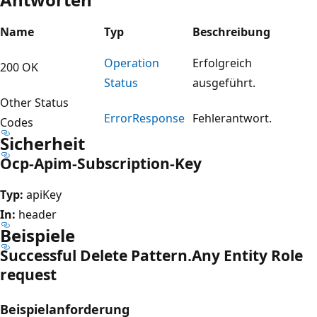
Name
Typ
Beschreibung
Operation
Erfolgreich
200 OK
Status
ausgeführt.
Other Status
Error
Response
Fehlerantwort.
Codes
Sicherheit
Ocp-Apim-Subscription-Key
Typ:
apiKey
In:
header
Beispiele
Successful Delete Pattern.
Any Entity Role
request
Beispielanforderung