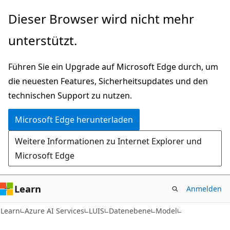
Zu
Zur
Dieser Browser wird nicht mehr
Hauptinhalt
Seitennavigation
unterstützt.
wechseln
springen
Führen Sie ein Upgrade auf Microsoft Edge durch, um
die neuesten Features, Sicherheitsupdates und den
technischen Support zu nutzen.
Microsoft Edge herunterladen
Weitere Informationen zu Internet Explorer und
Microsoft Edge
Learn
Anmelden
Learn
Azure AI Services
LUIS
Datenebene
Model