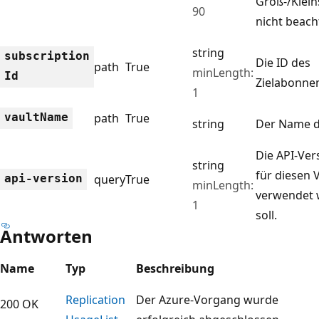
Groß-/Klei
90
nicht beach
string
subscription
Die ID des
path
True
minLength:
Id
Zielabonne
1
vault
Name
path
True
string
Der Name d
Die API-Vers
string
für diesen
api-version
query
True
minLength:
verwendet
1
soll.
Antworten
Name
Typ
Beschreibung
Replication
Der Azure-Vorgang wurde
200 OK