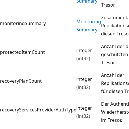
Summary
Tresor.
Zusammenfa
Monitoring
monitoringSummary
Replikation
Summary
diesen Tresor
Anzahl der d
integer
protectedItemCount
geschützten 
(int32)
Tresor.
Anzahl der
integer
recoveryPlanCount
Replikations
(int32)
für diesen Tr
Der Authenti
integer
recoveryServicesProviderAuthType
Wiederherst
(int32)
im Tresor.