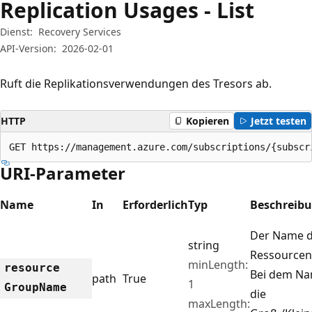
Replication Usages - List
Dienst:
Recovery Services
API-Version:
2026-02-01
Ruft die Replikationsverwendungen des Tresors ab.
HTTP
Kopieren
Jetzt testen
GET https://management.azure.com/subscriptions/{subscr
URI-Parameter
Name
In
Erforderlich
Typ
Beschreib
Der Name 
string
Ressourcen
minLength:
resource
Bei dem Na
path
True
1
Group
Name
die
maxLength: