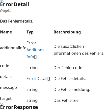
Error
Detail
Objekt
Das Fehlerdetails.
Name
Typ
Beschreibung
Error
Die zusätzlichen
additionalInfo
Additional
Informationen des Fehlers.
Info
[]
code
string
Der Fehlercode.
details
Error
Detail
[]
Die Fehlerdetails.
message
string
Die Fehlermeldung.
target
string
Das Fehlerziel.
Error
Response