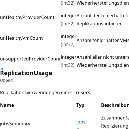
(int32)
Wiederherstellungsdiens
integer
Anzahl der fehlerhaften
unHealthyProviderCount
(int32)
Replikationsanbieter.
integer
unHealthyVmCount
Anzahl fehlerhafter VMs
(int32)
integer
Anzahl aller nicht unter
unsupportedProviderCount
(int32)
Wiederherstellungsdiens
Replication
Usage
Objekt
Replikationsverwendungen eines Tresors.
Name
Typ
Beschreibu
Zusammenfa
Jobs
jobsSummary
Replizierung