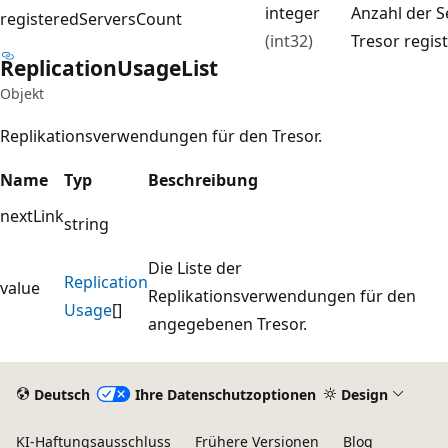
integer
Anzahl der S
registeredServersCount
(int32)
Tresor regist
Replication
Usage
List
Objekt
Replikationsverwendungen für den Tresor.
Name
Typ
Beschreibung
nextLink
string
Die Liste der
Replication
value
Replikationsverwendungen für den
Usage
[]
angegebenen Tresor.
Deutsch
Ihre Datenschutzoptionen
Design
KI-Haftungsausschluss
Frühere Versionen
Blog