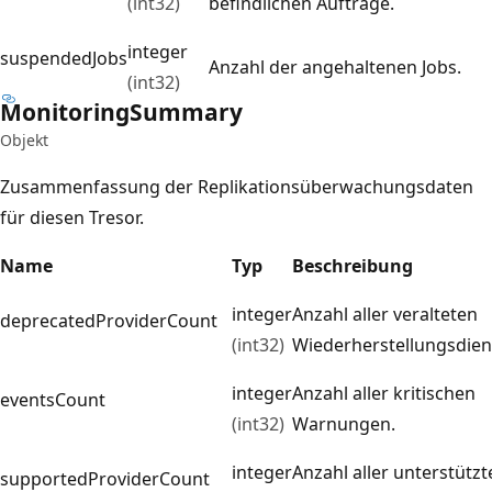
(int32)
befindlichen Aufträge.
integer
suspendedJobs
Anzahl der angehaltenen Jobs.
(int32)
Monitoring
Summary
Objekt
Zusammenfassung der Replikationsüberwachungsdaten
für diesen Tresor.
Name
Typ
Beschreibung
integer
Anzahl aller veralteten
deprecatedProviderCount
(int32)
Wiederherstellungsdiens
integer
Anzahl aller kritischen
eventsCount
(int32)
Warnungen.
integer
Anzahl aller unterstützt
supportedProviderCount