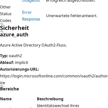
Usage
List
erfolgreich abgeschlossen.
Other
Error
Status
Unerwartete Fehlerantwort.
Response
Codes
Sicherheit
azure_auth
Azure Active Directory OAuth2-Fluss.
Typ:
oauth2
Ablauf:
implicit
Autorisierungs-URL:
https://login.microsoftonline.com/common/oauth2/author
ize
Bereiche
Name
Beschreibung
Identitätswechsel ihres