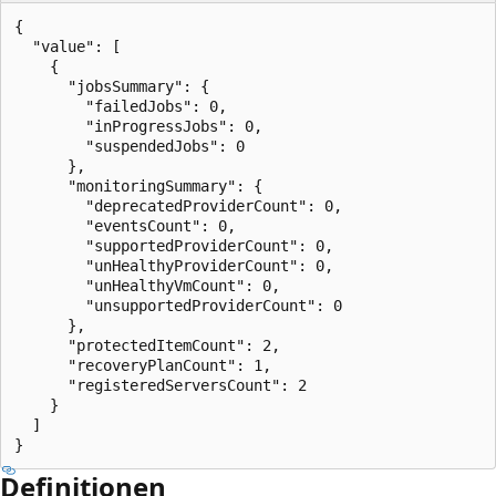
{

  "value": [

    {

      "jobsSummary": {

        "failedJobs": 0,

        "inProgressJobs": 0,

        "suspendedJobs": 0

      },

      "monitoringSummary": {

        "deprecatedProviderCount": 0,

        "eventsCount": 0,

        "supportedProviderCount": 0,

        "unHealthyProviderCount": 0,

        "unHealthyVmCount": 0,

        "unsupportedProviderCount": 0

      },

      "protectedItemCount": 2,

      "recoveryPlanCount": 1,

      "registeredServersCount": 2

    }

  ]

}
Definitionen