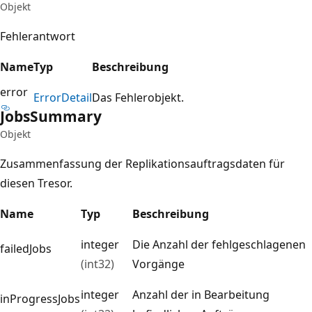
Objekt
Fehlerantwort
Name
Typ
Beschreibung
error
Error
Detail
Das Fehlerobjekt.
Jobs
Summary
Objekt
Zusammenfassung der Replikationsauftragsdaten für
diesen Tresor.
Name
Typ
Beschreibung
integer
Die Anzahl der fehlgeschlagenen
failedJobs
(int32)
Vorgänge
integer
Anzahl der in Bearbeitung
inProgressJobs