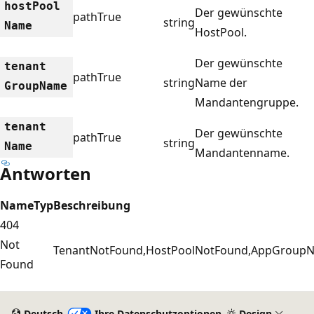
host
Pool
Der gewünschte
path
True
string
Name
HostPool.
Der gewünschte
tenant
path
True
string
Name der
Group
Name
Mandantengruppe.
tenant
Der gewünschte
path
True
string
Name
Mandantenname.
Antworten
Name
Typ
Beschreibung
404
Not
TenantNotFound,HostPoolNotFound,AppGroup
Found
Lesemodus
deaktiviert
Deutsch
Ihre Datenschutzoptionen
Design