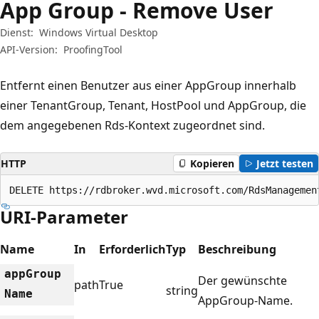
App Group - Remove User
Dienst:
Windows Virtual Desktop
API-Version:
ProofingTool
Entfernt einen Benutzer aus einer AppGroup innerhalb
einer TenantGroup, Tenant, HostPool und AppGroup, die
dem angegebenen Rds-Kontext zugeordnet sind.
HTTP
Kopieren
Jetzt testen
DELETE https://rdbroker.wvd.microsoft.com/RdsManagemen
URI-Parameter
Name
In
Erforderlich
Typ
Beschreibung
app
Group
Der gewünschte
path
True
string
Name
AppGroup-Name.