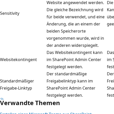
Website angewendet werden.
Die
Die gleiche Bezeichnung wird
Kan
Sensitivity
für beide verwendet, und eine
übe
Änderung, die an einem der
gee
beiden Speicherorte
vorgenommen wurde, wird in
der anderen widerspiegelt.
Das Websitekontingent kann
Das
Websitekontingent
im SharePoint Admin Center
im 
festgelegt werden.
fes
Der standardmäßige
Der
Standardmäßiger
Freigabelinktyp kann im
Fre
Freigabe-Linktyp
SharePoint Admin Center
Sha
festgelegt werden.
fes
Verwandte Themen