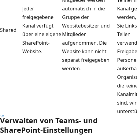
Mitglieder werden
Teilneh
Jeder
automatisch in die
Kanal ge
freigegebene
Gruppe der
werden,
Kanal verfügt
Websitebesitzer und
Sie Link
Shared
über eine eigene
Mitglieder
Teilen
SharePoint-
aufgenommen. Die
verwend
Website.
Website kann nicht
Freigabe
separat freigegeben
Persone
werden.
außerha
Organisa
die kein
Kanalmit
sind, wi
unterstü
Verwalten von Teams- und
SharePoint-Einstellungen