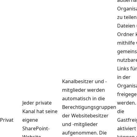
außerha
Organis
zu teilen
Dateien
Ordner 
mithilfe
gemein
nutzbar
Links fü
in der
Kanalbesitzer und -
Organis
mitglieder werden
freigeg
automatisch in die
Jeder private
werden.
Berechtigungsgruppen
Kanal hat seine
die
der Websitebesitzer
Privat
eigene
Gastfre
und -mitglieder
SharePoint-
aktiviert 
aufgenommen. Die