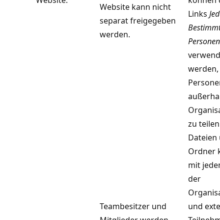
Website.
können 
Website kann nicht
Links
Jed
separat freigegeben
Bestimm
werden.
Personen
verwend
werden,
Persone
außerha
Organis
zu teilen
Dateien
Ordner 
mit jede
der
Organis
Teambesitzer und
und ext