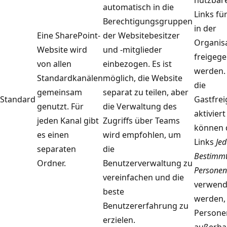
nutzbar
automatisch in die
Links fü
Berechtigungsgruppen
in der
Eine SharePoint-
der Websitebesitzer
Organis
Website wird
und -mitglieder
freigeg
von allen
einbezogen. Es ist
werden.
Standardkanälen
möglich, die Website
die
gemeinsam
separat zu teilen, aber
Standard
Gastfre
genutzt. Für
die Verwaltung des
aktiviert 
jeden Kanal gibt
Zugriffs über Teams
können 
es einen
wird empfohlen, um
Links
Jed
separaten
die
Bestimm
Ordner.
Benutzerverwaltung zu
Personen
vereinfachen und die
verwend
beste
werden,
Benutzererfahrung zu
Persone
erzielen.