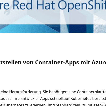
itstellen von Container-Apps mit Azu
 eine Herausforderung. Sie benötigen eine Containerplattf
odass Ihre Entwickler Apps schnell auf Kubernetes bereit
e Kubernetes zu erlernen (und Standard tain) zu müssen? Ab