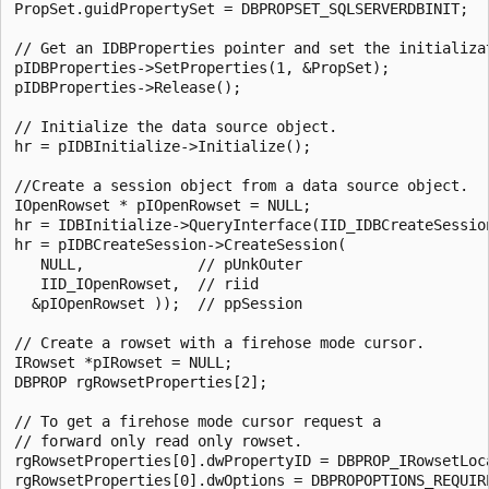
PropSet.guidPropertySet = DBPROPSET_SQLSERVERDBINIT;  

// Get an IDBProperties pointer and set the initializat
pIDBProperties->SetProperties(1, &PropSet);  

pIDBProperties->Release();  

// Initialize the data source object.  

hr = pIDBInitialize->Initialize();  

//Create a session object from a data source object.  

IOpenRowset * pIOpenRowset = NULL;  

hr = IDBInitialize->QueryInterface(IID_IDBCreateSessio
hr = pIDBCreateSession->CreateSession(  

   NULL,             // pUnkOuter  

   IID_IOpenRowset,  // riid  

  &pIOpenRowset ));  // ppSession  

// Create a rowset with a firehose mode cursor.  

IRowset *pIRowset = NULL;  

DBPROP rgRowsetProperties[2];  

// To get a firehose mode cursor request a   

// forward only read only rowset.  

rgRowsetProperties[0].dwPropertyID = DBPROP_IRowsetLoca
rgRowsetProperties[0].dwOptions = DBPROPOPTIONS_REQUIRE