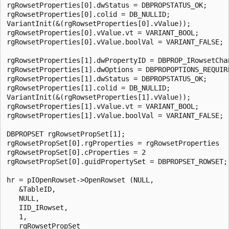
rgRowsetProperties[0].dwStatus = DBPROPSTATUS_OK;  

rgRowsetProperties[0].colid = DB_NULLID;  

VariantInit(&(rgRowsetProperties[0].vValue));  

rgRowsetProperties[0].vValue.vt = VARIANT_BOOL;  

rgRowsetProperties[0].vValue.boolVal = VARIANT_FALSE;  
rgRowsetProperties[1].dwPropertyID = DBPROP_IRowsetChan
rgRowsetProperties[1].dwOptions = DBPROPOPTIONS_REQUIRE
rgRowsetProperties[1].dwStatus = DBPROPSTATUS_OK;  

rgRowsetProperties[1].colid = DB_NULLID;  

VariantInit(&(rgRowsetProperties[1].vValue));  

rgRowsetProperties[1].vValue.vt = VARIANT_BOOL;  

rgRowsetProperties[1].vValue.boolVal = VARIANT_FALSE;  
DBPROPSET rgRowsetPropSet[1];  

rgRowsetPropSet[0].rgProperties = rgRowsetProperties  

rgRowsetPropSet[0].cProperties = 2  

rgRowsetPropSet[0].guidPropertySet = DBPROPSET_ROWSET; 
hr = pIOpenRowset->OpenRowset (NULL,  

   &TableID,  

   NULL,  

   IID_IRowset,  

   1,  

   rgRowsetPropSet  
