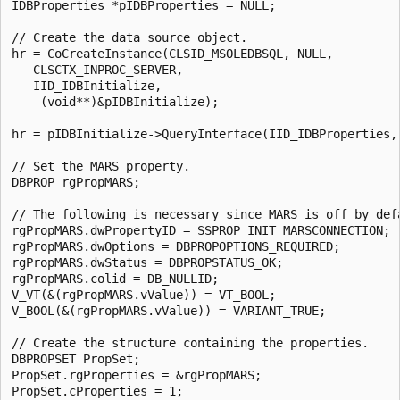
IDBProperties *pIDBProperties = NULL;  

// Create the data source object.  

hr = CoCreateInstance(CLSID_MSOLEDBSQL, NULL,  

   CLSCTX_INPROC_SERVER,  

   IID_IDBInitialize,   

    (void**)&pIDBInitialize);  

hr = pIDBInitialize->QueryInterface(IID_IDBProperties, 
// Set the MARS property.  

DBPROP rgPropMARS;  

// The following is necessary since MARS is off by defa
rgPropMARS.dwPropertyID = SSPROP_INIT_MARSCONNECTION;  
rgPropMARS.dwOptions = DBPROPOPTIONS_REQUIRED;  

rgPropMARS.dwStatus = DBPROPSTATUS_OK;  

rgPropMARS.colid = DB_NULLID;  

V_VT(&(rgPropMARS.vValue)) = VT_BOOL;  

V_BOOL(&(rgPropMARS.vValue)) = VARIANT_TRUE;  

// Create the structure containing the properties.  

DBPROPSET PropSet;  

PropSet.rgProperties = &rgPropMARS;  

PropSet.cProperties = 1;  
