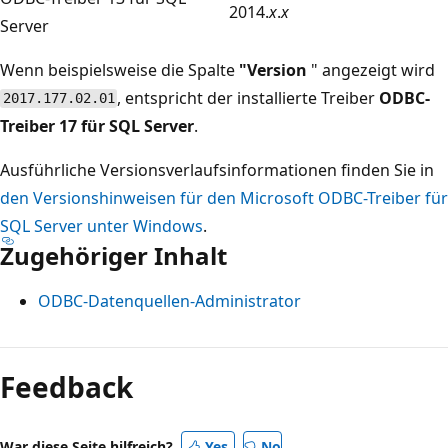
2014.
x
.
x
Server
Wenn beispielsweise die Spalte
"Version
" angezeigt wird
, entspricht der installierte Treiber
ODBC-
2017.177.02.01
Treiber 17 für SQL Server
.
Ausführliche Versionsverlaufsinformationen finden Sie in
den Versionshinweisen für den Microsoft ODBC-Treiber für
SQL Server unter Windows
.
Zugehöriger Inhalt
ODBC-Datenquellen-Administrator
Lesemodus
deaktiviert
Feedback
War diese Seite hilfreich?
Yes
No