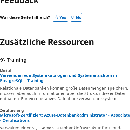
War diese Seite hilfreich?
Yes
No
Zusätzliche Ressourcen
Training
Modul
Verwenden von Systemkatalogen und Systemansichten in
PostgreSQL - Training
Relationale Datenbanken können große Datenmengen speichern,
müssen aber auch Informationen über die Struktur dieser Daten
enthalten. Für ein operatives Datenbankverwaltungssystem
(DBMS) sind Informationen zur Struktur von Tabellen und alle
anderen Objekte, Sicherheit und Parallelität unter vielen anderen
Zertifizierung
Einstellungen und Metriken erforderlich. Diese Informationen
Microsoft-Zertifiziert: Azure-Datenbankadministrator - Associate
sind als Metadaten bekannt und werden in Systemkatalogen in
- Certifications
der Azure-Datenbank für PostgreSQL gespeichert. Zusätzlich zum
Verwalten einer SQL Server-Datenbankinfrastruktur für Cloud-,
direkten Zugriff auf S