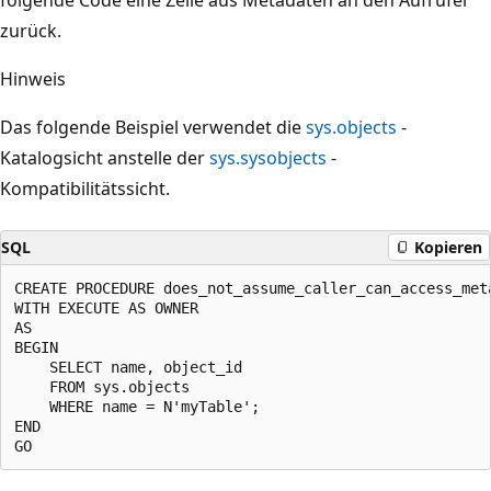
zurück.
Hinweis
Das folgende Beispiel verwendet die
sys.objects
-
Katalogsicht anstelle der
sys.sysobjects
-
Kompatibilitätssicht.
SQL
Kopieren
CREATE PROCEDURE does_not_assume_caller_can_access_meta
WITH EXECUTE AS OWNER

AS

BEGIN

    SELECT name, object_id

    FROM sys.objects

    WHERE name = N'myTable';

END
