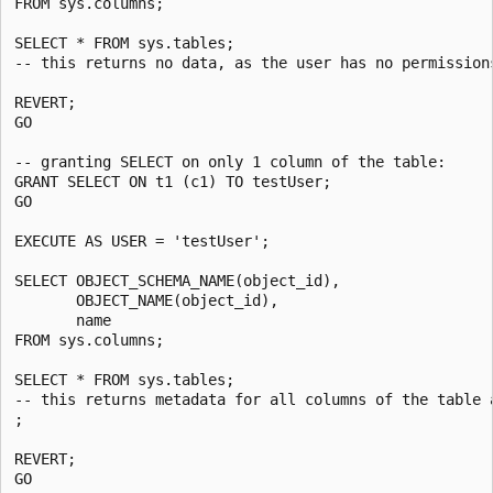
FROM sys.columns;

SELECT * FROM sys.tables;

-- this returns no data, as the user has no permissions
REVERT;

GO

-- granting SELECT on only 1 column of the table:

GRANT SELECT ON t1 (c1) TO testUser;

GO

EXECUTE AS USER = 'testUser';

SELECT OBJECT_SCHEMA_NAME(object_id),

       OBJECT_NAME(object_id),

       name

FROM sys.columns;

SELECT * FROM sys.tables;

-- this returns metadata for all columns of the table a
;

REVERT;

GO
