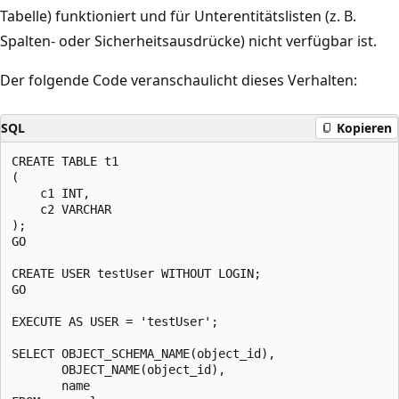
Tabelle) funktioniert und für Unterentitätslisten (z. B.
Spalten- oder Sicherheitsausdrücke) nicht verfügbar ist.
Der folgende Code veranschaulicht dieses Verhalten:
SQL
Kopieren
CREATE TABLE t1

(

    c1 INT,

    c2 VARCHAR

);

GO

CREATE USER testUser WITHOUT LOGIN;

GO

EXECUTE AS USER = 'testUser';

SELECT OBJECT_SCHEMA_NAME(object_id),

       OBJECT_NAME(object_id),

       name
