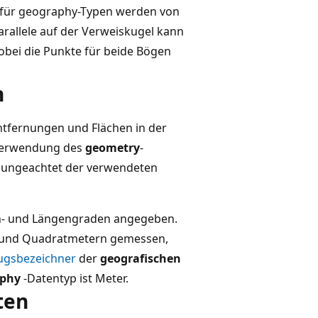
e für geography-Typen werden von
arallele auf der Verweiskugel kann
bei die Punkte für beide Bögen
n
tfernungen und Flächen in der
 Verwendung des
geometry
-
6) ungeachtet der verwendeten
en- und Längengraden angegeben.
n und Quadratmetern gemessen,
ugsbezeichner
der
geografischen
aphy
-Datentyp ist Meter.
ten