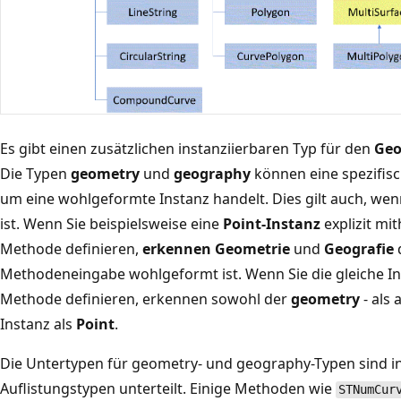
Es gibt einen zusätzlichen instanziierbaren Typ für den
Geo
Die Typen
geometry
und
geography
können eine spezifisc
um eine wohlgeformte Instanz handelt. Dies gilt auch, wenn 
ist. Wenn Sie beispielsweise eine
Point-Instanz
explizit mit
Methode definieren,
erkennen Geometrie
und
Geografie
d
Methodeneingabe wohlgeformt ist. Wenn Sie die gleiche In
Methode definieren, erkennen sowohl der
geometry
- als
Instanz als
Point
.
Die Untertypen für geometry- und geography-Typen sind i
Auflistungstypen unterteilt. Einige Methoden wie
STNumCur