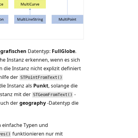
grafischen
Datentyp:
FullGlobe
.
he Instanz erkennen, wenn es sich
die Instanz nicht explizit definiert
hilfe der
STPointFromText()
ie Instanz als
Punkt
, solange die
stanz mit der
-
STGeomFromText()
 auch der
geography
-Datentyp die
n einfache Typen und
funktionieren nur mit
ves()