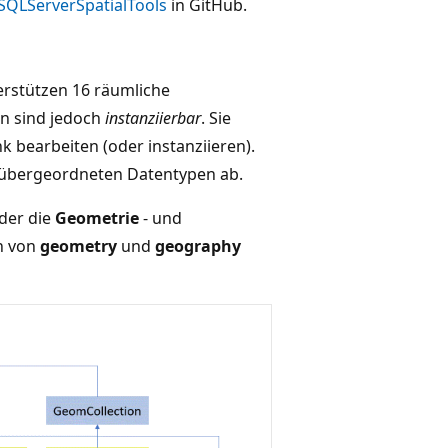
SQLServerSpatialTools
in GitHub.
erstützen 16 räumliche
en sind jedoch
instanziierbar
. Sie
k bearbeiten (oder instanziieren).
n übergeordneten Datentypen ab.
 der die
Geometrie
- und
en von
geometry
und
geography