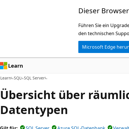
Zu
Dieser Browser 
Hauptinhalt
wechseln
Führen Sie ein Upgrade
den technischen Suppo
Microsoft Edge heru
Learn
Learn
SQL
SQL Server
Übersicht über räumli
Datentypen
Gilt für:
SQL Server
Azure SQL-Datenbank
Verwal