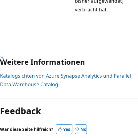
bisher aufgewendet)
verbracht hat.
Weitere Informationen
Katalogsichten von Azure Synapse Analytics und Parallel
Data Warehouse Catalog
Lesemodus
deaktiviert
Feedback
War diese Seite hilfreich?
Yes
No