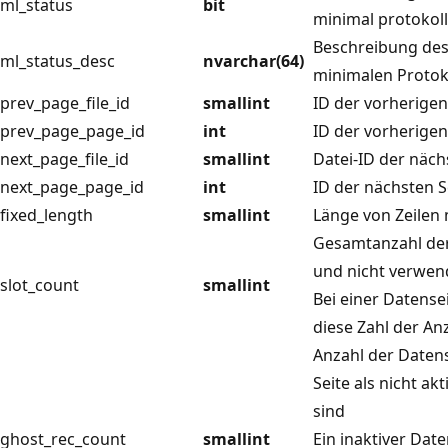
ml_status
bit
minimal protokoll
Beschreibung des 
ml_status_desc
nvarchar(64)
minimalen Protok
prev_page_file_id
smallint
ID der vorherigen
prev_page_page_id
int
ID der vorherigen
next_page_file_id
smallint
Datei-ID der näch
next_page_page_id
int
ID der nächsten S
fixed_length
smallint
Länge von Zeilen 
Gesamtanzahl der
und nicht verwen
slot_count
smallint
Bei einer Datense
diese Zahl der Anz
Anzahl der Datens
Seite als nicht ak
sind
ghost_rec_count
smallint
Ein inaktiver Date