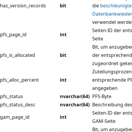
has_version_records
bit
die
beschleunigte
Datenbankwieder
verwendet werde
Seiten-ID der en
pfs_page_id
int
Seite
Bit, um anzugeben
pfs_is_allocated
bit
der entsprechende
zugeordnet geken
Zuteilungsprozen
pfs_alloc_percent
int
entsprechende PF
angegeben
pfs_status
nvarchar(64)
PFS-Byte
pfs_status_desc
nvarchar(64)
Beschreibung des
Seiten-ID der en
gam_page_id
int
GAM-Seite
Bit, um anzugebe