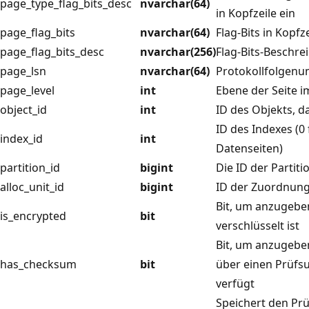
page_type_flag_bits_desc
nvarchar(64)
in Kopfzeile ein
page_flag_bits
nvarchar(64)
Flag-Bits in Kopfze
page_flag_bits_desc
nvarchar(256)
Flag-Bits-Beschre
page_lsn
nvarchar(64)
Protokollfolgenu
page_level
int
Ebene der Seite im
object_id
int
ID des Objekts, da
ID des Indexes (0
index_id
int
Datenseiten)
partition_id
bigint
Die ID der Partiti
alloc_unit_id
bigint
ID der Zuordnung
Bit, um anzugeben
is_encrypted
bit
verschlüsselt ist
Bit, um anzugeben
has_checksum
bit
über einen Prüf
verfügt
Speichert den P