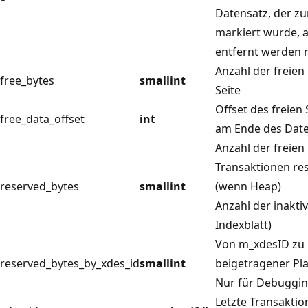
Datensatz, der z
markiert wurde, 
entfernt werden 
Anzahl der freien
free_bytes
smallint
Seite
Offset des freien
free_data_offset
int
am Ende des Dat
Anzahl der freien 
Transaktionen res
reserved_bytes
smallint
(wenn Heap)
Anzahl der inakti
Indexblatt)
Von m_xdesID zu
reserved_bytes_by_xdes_id
smallint
beigetragener Pla
Nur für Debuggi
Letzte Transakti