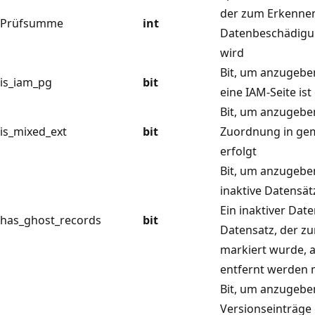
der zum Erkenne
Prüfsumme
int
Datenbeschädigu
wird
Bit, um anzugeben
is_iam_pg
bit
eine IAM-Seite ist
Bit, um anzugeben
is_mixed_ext
bit
Zuordnung in ge
erfolgt
Bit, um anzugeben
inaktive Datensät
Ein inaktiver Date
has_ghost_records
bit
Datensatz, der z
markiert wurde, 
entfernt werden 
Bit, um anzugeben
Versionseinträge e