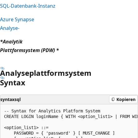
SQL-Datenbank-Instanz
Azure Synapse
Analyse-
*Analytik
Plattformsystem (PDW) *
Analyseplattformsystem
Syntax
syntaxsql
Kopieren
-- Syntax for Analytics Platform System

CREATE LOGIN loginName { WITH <option_list1> | FROM WIN
<option_list1> ::=

    PASSWORD = { 'password' } [ MUST_CHANGE ]
