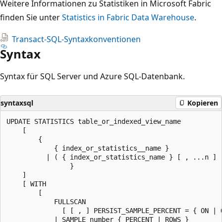
Weitere Informationen zu Statistiken in Microsoft Fabric
finden Sie unter
Statistics in Fabric Data Warehouse
.
Transact-SQL-Syntaxkonventionen
Syntax
Syntax für SQL Server und Azure SQL-Datenbank.
syntaxsql
Kopieren
UPDATE STATISTICS table_or_indexed_view_name

    [

        {

            { index_or_statistics__name }

          | ( { index_or_statistics_name } [ , ...n ] )
                }

    ]

    [ WITH

        [

            FULLSCAN

              [ [ , ] PERSIST_SAMPLE_PERCENT = { ON | O
            | SAMPLE number { PERCENT | ROWS }
