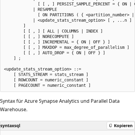
              [ [ , ] PERSIST_SAMPLE_PERCENT = { ON | O
            | RESAMPLE

              [ ON PARTITIONS ( { <partition_number> | 
            | <update_stats_stream_option> [ , ...n ]

        ]

        [ [ , ] [ ALL | COLUMNS | INDEX ]

        [ [ , ] NORECOMPUTE ]

        [ [ , ] INCREMENTAL = { ON | OFF } ]

        [ [ , ] MAXDOP = max_degree_of_parallelism ]

        [ [ , ] AUTO_DROP = { ON | OFF } ]

    ] ;

<update_stats_stream_option> ::=

    [ STATS_STREAM = stats_stream ]

    [ ROWCOUNT = numeric_constant ]

Syntax für Azure Synapse Analytics und Parallel Data
Warehouse.
syntaxsql
Kopieren