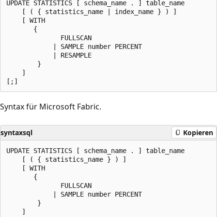
UPDATE STATISTICS [ schema_name . ] table_name

    [ ( { statistics_name | index_name } ) ]

    [ WITH

       {

              FULLSCAN

            | SAMPLE number PERCENT

            | RESAMPLE

        }

    ]

Syntax für Microsoft Fabric.
syntaxsql
Kopieren
UPDATE STATISTICS [ schema_name . ] table_name

    [ ( { statistics_name } ) ]

    [ WITH

       {

              FULLSCAN

            | SAMPLE number PERCENT

        }

    ]
