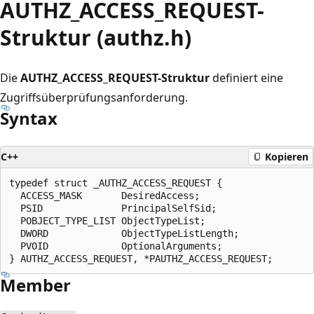
AUTHZ_ACCESS_REQUEST-
Struktur (authz.h)
Die
AUTHZ_ACCESS_REQUEST-Struktur
definiert eine
Zugriffsüberprüfungsanforderung.
Syntax
C++
Kopieren
typedef struct _AUTHZ_ACCESS_REQUEST {

  ACCESS_MASK       DesiredAccess;

  PSID              PrincipalSelfSid;

  POBJECT_TYPE_LIST ObjectTypeList;

  DWORD             ObjectTypeListLength;

  PVOID             OptionalArguments;

Member