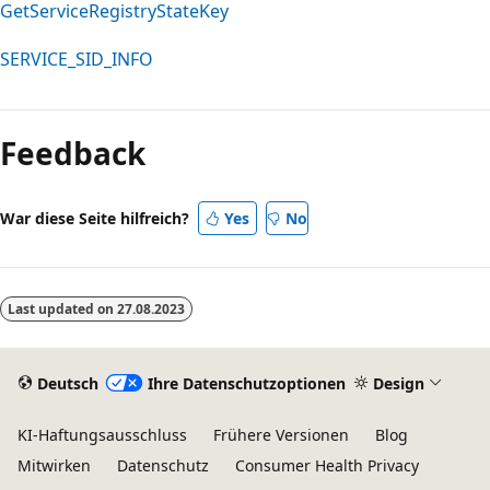
GetServiceRegistryStateKey
SERVICE_SID_INFO
Lesemodus
deaktiviert
Feedback
War diese Seite hilfreich?
Yes
No
Last updated on
27.08.2023
Deutsch
Ihre Datenschutzoptionen
Design
KI-Haftungsausschluss
Frühere Versionen
Blog
Mitwirken
Datenschutz
Consumer Health Privacy