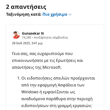
2 απαντήσεις
Ταξινόμηση κατά:
Πιο χρήσιμο
Gunasekar N
Β
74,280
•
Ανεξάρτητος σύμβουλος
α
28 Ιουλ 2025, 3:41 μ.μ.
θ
μ
ο
Γεια σας, σας ευχαριστούμε που
ί
φ
επικοινωνήσατε με τις Ερωτήσεις και
ή
απαντήσεις της Microsoft.
μ
η
ς
Οι ειδοποιήσεις απειλών προέρχονται
από την εφαρμογή Ασφάλεια των
Windows ή εμφανίζονται ως
αναδυόμενα παράθυρα στην περιοχή
ειδοποιήσεων στη γραμμή εργασιών;