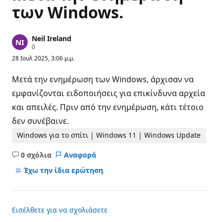
των Windows.
Neil Ireland
Β
0
α
28 Ιουλ 2025, 3:06 μ.μ.
θ
μ
ο
Μετά την ενημέρωση των Windows, άρχισαν να
ί
φ
εμφανίζονται ειδοποιήσεις για επικίνδυνα αρχεία
ή
και απειλές. Πριν από την ενημέρωση, κάτι τέτοιο
μ
η
δεν συνέβαινε.
ς
Windows για το σπίτι | Windows 11 | Windows Update
0 σχόλια
Αναφορά
Κανένα
σχόλιο
Έχω την ίδια ερώτηση
Εισέλθετε για να σχολιάσετε