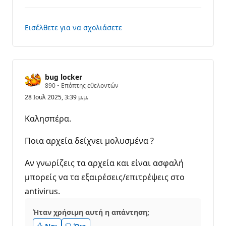
σχόλιο
Εισέλθετε για να σχολιάσετε
bug locker
Β
890
•
Επόπτης εθελοντών
α
28 Ιουλ 2025, 3:39 μ.μ.
θ
μ
ο
Καλησπέρα.
ί
φ
ή
Ποια αρχεία δείχνει μολυσμένα ?
μ
η
ς
Αν γνωρίζεις τα αρχεία και είναι ασφαλή
μπορείς να τα εξαιρέσεις/επιτρέψεις στο
antivirus.
Ήταν χρήσιμη αυτή η απάντηση;