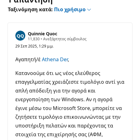
Ταξινόμηση κατά:
Πιο χρήσιμο
Quinnie Quoc
Β
11,830
•
Ανεξάρτητος σύμβουλος
α
29 Σεπ 2025, 1:29 μ.μ.
θ
μ
ο
Αγαπητή/έ
Athena Der
,
ί
φ
ή
Κατανοούμε ότι ως νέος ελεύθερος
μ
η
επαγγελματίας χρειάζεστε τιμολόγιο αντί για
ς
απλή απόδειξη για την αγορά και
ενεργοποίηση των Windows. Αν η αγορά
έγινε μέσω του Microsoft Store, μπορείτε να
ζητήσετε τιμολόγιο επικοινωνώντας με την
υποστήριξη πελατών και παρέχοντας τα
στοιχεία της επιχείρησής σας (ΑΦΜ,