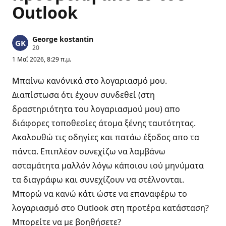
Outlook
George kostantin
Β
20
α
1 Μαΐ 2026, 8:29 π.μ.
θ
μ
ο
Μπαίνω κανόνικά στο λογαριασμό μου.
ί
φ
Διαπίστωσα ότι έχουν συνδεθεί (στη
ή
δραστηριότητα του λογαριασμού μου) απο
μ
η
διάφορες τοποθεσίες άτομα ξένης ταυτότητας.
ς
Ακολουθώ τις οδηγίες και πατάω έξοδος απο τα
πάντα. Επιπλέον συνεχίζω να λαμβάνω
ασταμάτητα μαλλόν λόγω κάποιου ιού μηνύματα
τα διαγράφω και συνεχίζουν να στέλνονται.
Μπορώ να κανώ κάτι ώστε να επαναφέρω το
λογαριασμό στο Outlook στη προτέρα κατάσταση?
Μπορείτε να με βοηθήσετε?