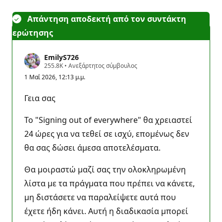
Απάντηση αποδεκτή από τον συντάκτη
ερώτησης
EmilyS726
Β
255.8K
•
Ανεξάρτητος σύμβουλος
α
1 Μαΐ 2026, 12:13 μ.μ.
θ
μ
ο
Γεια σας
ί
φ
ή
Το "Signing out of everywhere" θα χρειαστεί
μ
η
24 ώρες για να τεθεί σε ισχύ, επομένως δεν
ς
θα σας δώσει άμεσα αποτελέσματα.
Θα μοιραστώ μαζί σας την ολοκληρωμένη
λίστα με τα πράγματα που πρέπει να κάνετε,
μη διστάσετε να παραλείψετε αυτά που
έχετε ήδη κάνει. Αυτή η διαδικασία μπορεί