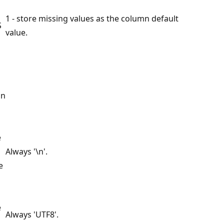
1 - store missing values as the column default
S
value.
on
e
Always '\n'.
e
e
Always 'UTF8'.