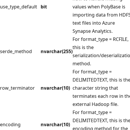
use_type_default
bit
values when PolyBase is
importing data from HDF
text files into Azure
Synapse Analytics.
For format_type = RCFILE,
this is the
serde_method
nvarchar(255)
serialization/deserializati
method.
For format_type =
DELIMITEDTEXT, this is th
row_terminator
nvarchar(10)
character string that
terminates each row in th
external Hadoop file.
For format_type =
DELIMITEDTEXT, this is th
encoding
nvarchar(10)
encoding method for the