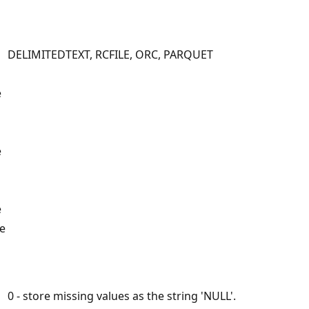
DELIMITEDTEXT, RCFILE, ORC, PARQUET
e
e
e
me
0 - store missing values as the string 'NULL'.