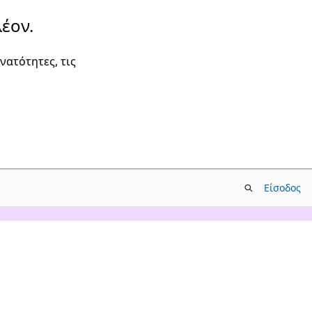
έον.
νατότητες, τις
Είσοδος