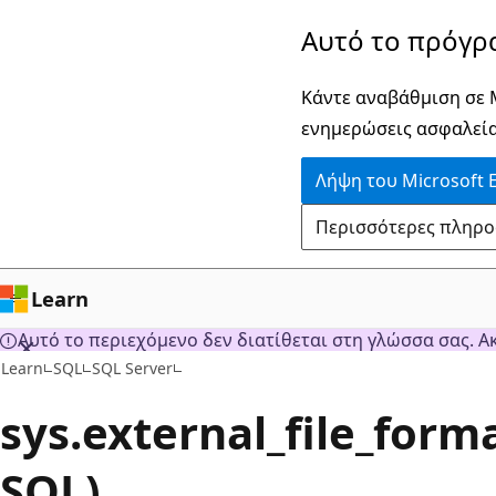
Παράλειψη
Αυτό το πρόγρ
και
μετάβαση
Κάντε αναβάθμιση σε M
στο
ενημερώσεις ασφαλεία
κύριο
Λήψη του Microsoft 
περιεχόμενο
Περισσότερες πληροφο
Learn
Αυτό το περιεχόμενο δεν διατίθεται στη γλώσσα σας. Α
Learn
SQL
SQL Server
sys.external_file_form
SQL)