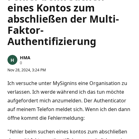
eines Kontos zum
abschließen der Multi-
Faktor-
Authentifizierung
HMA
R
0
e
Nov 28, 2024, 3:24 PM
p
u
t
Ich versuche unter MySignins eine Organisation zu
a
t
verlassen. Ich werde während ich das tun möchte
i
aufgefordert mich anzumelden. Der Authenticator
o
n
auf meinem Telefon meldet sich. Wenn ich den dann
p
o
öffne kommt die Fehlermeldung:
i
n
t
"fehler beim suchen eines kontos zum abschließen
s