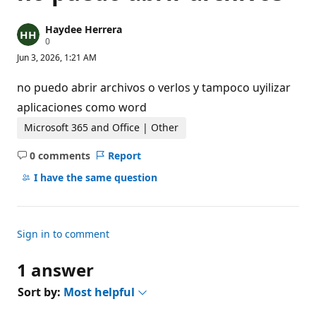
Haydee Herrera
R
0
e
Jun 3, 2026, 1:21 AM
p
u
t
no puedo abrir archivos o verlos y tampoco uyilizar
a
t
aplicaciones como word
i
o
Microsoft 365 and Office | Other
n
p
0 comments
Report
o
No
i
comments
I have the same question
n
t
s
Sign in to comment
1 answer
Sort by:
Most helpful