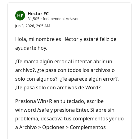
Hector FC
R
31,505
•
Independent Advisor
e
Jun 3, 2026, 2:05 AM
p
u
t
Hola, mi nombre es Héctor y estaré feliz de
a
t
ayudarte hoy.
i
o
n
¿Te marca algún error al intentar abrir un
p
archivo?, ¿te pasa con todos los archivos o
o
i
solo con algunos?, ¿Te aparece algún error?,
n
t
¿Te pasa solo con archivos de Word?
s
Presiona Win+R en tu teclado, escribe
winword /safe y presiona Enter. Si abre sin
problema, desactiva tus complementos yendo
a Archivo > Opciones > Complementos