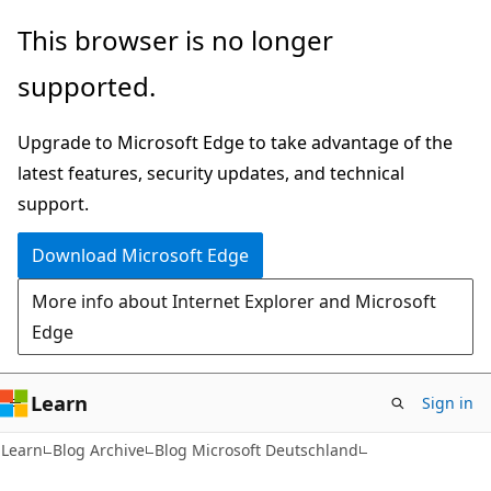
Skip
Skip
This browser is no longer
to
to
supported.
main
Ask
content
Learn
Upgrade to Microsoft Edge to take advantage of the
chat
latest features, security updates, and technical
experience
support.
Download Microsoft Edge
More info about Internet Explorer and Microsoft
Edge
Learn
Sign in
Learn
Blog Archive
Blog Microsoft Deutschland