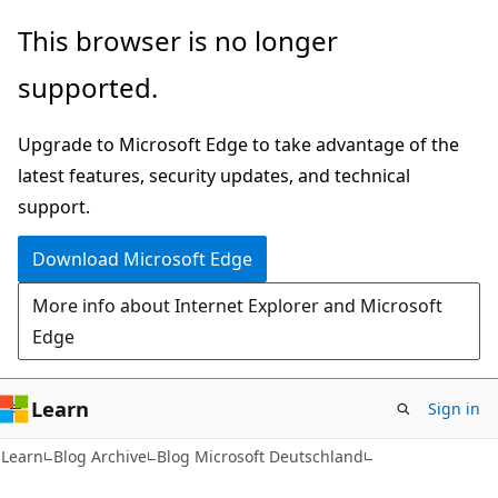
Skip
Skip
This browser is no longer
to
to
supported.
main
Ask
content
Learn
Upgrade to Microsoft Edge to take advantage of the
chat
latest features, security updates, and technical
experience
support.
Download Microsoft Edge
More info about Internet Explorer and Microsoft
Edge
Learn
Sign in
Learn
Blog Archive
Blog Microsoft Deutschland