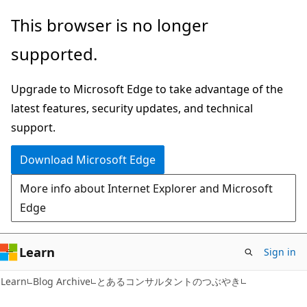
Skip
Skip
This browser is no longer
to
to
supported.
main
Ask
content
Learn
Upgrade to Microsoft Edge to take advantage of the
chat
latest features, security updates, and technical
experience
support.
Download Microsoft Edge
More info about Internet Explorer and Microsoft
Edge
Learn
Sign in
Learn
Blog Archive
とあるコンサルタントのつぶやき