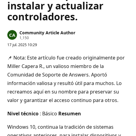
instalar y actualizar
controladores.
Community Article Author
P
1,150
u
17 jul. 2025 10:29
n
t
o
📌 Nota: Este artículo fue creado originalmente por
s
d
Miller Capera R., un valioso miembro de la
e
Comunidad de Soporte de Answers. Aportó
r
e
información valiosa y resultó útil para muchos. Lo
p
u
recreamos aquí en su nombre para preservar su
t
a
valor y garantizar el acceso continuo para otros.
c
i
ó
Nivel técnico
: Básico
Resumen
n
Windows 10, continua la tradición de sistemas
operativos anteriores, para instalar dispositivos y