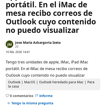
portátil. En el iMac de
mesa recibo correos de
Outlook cuyo contenido
no puedo visualizar
Jose María Azkargorta Izeta
P
20
u
16 feb. 2026 14:41
n
t
o
Tengo tres unidades de apple, iMac, iPad iMac
s
d
portátil. En el iMac de mesa recibo correos de
e
Outlook cuyo contenido no puedo visualizar
r
e
p
Outlook | MacOS | Outlook heredado para Mac | Para
u
la casa
t
a
0 comentarios
Informe
c
No
i
hay
Tengo la misma pregunta
ó