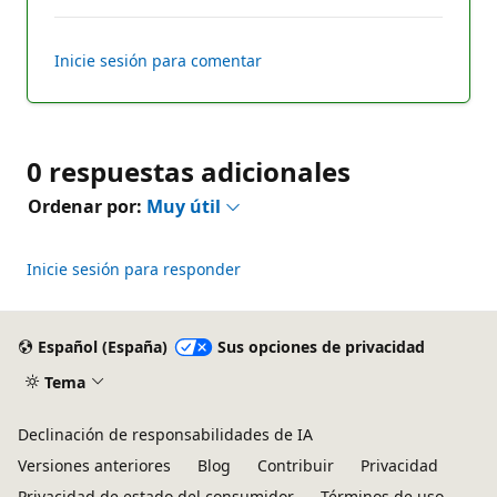
los
comentarios
para
Inicie sesión para comentar
este
respuesta
0 respuestas adicionales
Ordenar por:
Muy útil
Inicie sesión para responder
Español (España)
Sus opciones de privacidad
Tema
Declinación de responsabilidades de IA
Versiones anteriores
Blog
Contribuir
Privacidad
Privacidad de estado del consumidor
Términos de uso