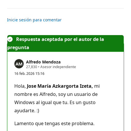
n
comentarios
Inicie sesión para comentar
Respuesta aceptada por el autor de la
pregunta
Alfredo Mendoza
P
27,830
•
Asesor independiente
u
16 feb. 2026 15:16
n
t
o
Hola,
Jose María Azkargorta Izeta,
mi
s
d
nombre es Alfredo, soy un usuario de
e
Windows al igual que tu. Es un gusto
r
e
ayudarte. :)
p
u
t
Lamento que tengas este problema.
a
c