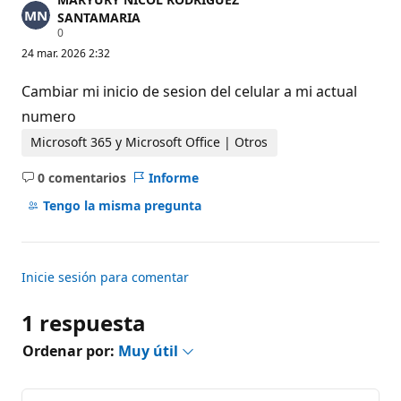
SANTAMARIA
P
0
u
24 mar. 2026 2:32
n
t
o
Cambiar mi inicio de sesion del celular a mi actual
s
d
numero
e
r
Microsoft 365 y Microsoft Office | Otros
e
p
0 comentarios
Informe
u
No
t
hay
Tengo la misma pregunta
a
c
comentarios
i
ó
n
Inicie sesión para comentar
1 respuesta
Ordenar por:
Muy útil