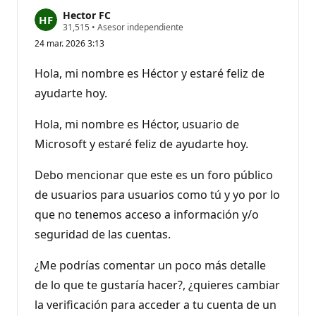
Hector FC
P
31,515
•
Asesor independiente
u
24 mar. 2026 3:13
n
t
o
Hola, mi nombre es Héctor y estaré feliz de
s
d
ayudarte hoy.
e
r
e
Hola, mi nombre es Héctor, usuario de
p
Microsoft y estaré feliz de ayudarte hoy.
u
t
a
Debo mencionar que este es un foro público
c
i
de usuarios para usuarios como tú y yo por lo
ó
n
que no tenemos acceso a información y/o
seguridad de las cuentas.
¿Me podrías comentar un poco más detalle
de lo que te gustaría hacer?, ¿quieres cambiar
la verificación para acceder a tu cuenta de un