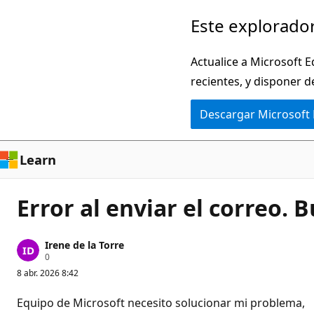
Ir
Este explorador
al
contenido
Actualice a Microsoft E
principal
recientes, y disponer d
Descargar Microsoft
Learn
Error al enviar el correo. 
Irene de la Torre
P
0
u
8 abr. 2026 8:42
n
t
o
Equipo de Microsoft necesito solucionar mi problema,
s