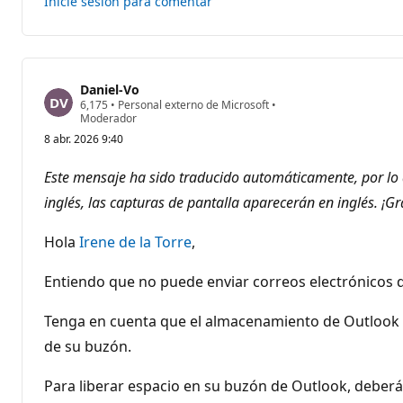
Inicie sesión para comentar
este
respuesta
Daniel-Vo
P
6,175
•
Personal externo de Microsoft
•
u
Moderador
n
8 abr. 2026 9:40
t
o
s
Este mensaje ha sido traducido automáticamente, por lo 
d
e
inglés, las capturas de pantalla aparecerán en inglés. ¡G
r
e
p
Hola
Irene de la Torre
,
u
t
Entiendo que no puede enviar correos electrónicos d
a
c
i
Tenga en cuenta que el almacenamiento de Outlook (b
ó
n
de su buzón.
Para liberar espacio en su buzón de Outlook, deberá