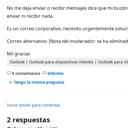
d
e
No me deja enviar o recibir mensajes dice que mi buzón 
r
e
enviar ni recibir nada.
p
u
Es un correo corporativo, necesito urgentemente soluc
t
a
c
Correo alternativo: [Nota del moderador: se ha elimin
i
ó
n
Mil gracias
Outlook | Outlook para dispositivos móviles | Outlook para iO
0 comentarios
Informe
No
hay
Tengo la misma pregunta
comentarios
Inicie sesión para comentar
2 respuestas