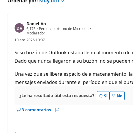
Ordenar por:
Muy útil
Daniel-Vo
P
6,175
•
Personal externo de Microsoft
•
u
Moderador
n
10 abr. 2026 10:07
t
o
s
Si su buzón de Outlook estaba lleno al momento de e
d
e
Dado que nunca llegaron a su buzón, no se pueden 
r
e
p
Una vez que se libera espacio de almacenamiento, la
u
mensajes enviados durante el período en que el buz
t
a
c
i
¿Le ha resultado útil esta respuesta?
Sí
No
ó
n
3 comentarios
Mostrar
Informe
los
comentarios
para