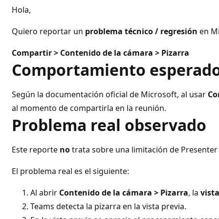
o
Hola,
s
d
e
Quiero reportar un
problema técnico / regresión
en Mi
r
e
p
Compartir > Contenido de la cámara > Pizarra
u
Comportamiento esperad
t
a
c
i
Según la documentación oficial de Microsoft, al usar
Co
ó
n
al momento de compartirla en la reunión.
Problema real observado
Este reporte
no
trata sobre una limitación de Present
El problema real es el siguiente:
Al abrir
Contenido de la cámara > Pizarra
, la
vist
Teams detecta la pizarra en la vista previa.