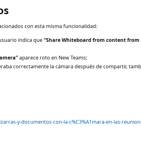
os
acionados con esta misma funcionalidad:
usuario indica que
“Share Whiteboard from content from 
Camera”
aparece roto en New Teams;
eraba correctamente la cámara después de compartir, tamb
-pizarras-y-documentos-con-la-c%C3%A1mara-en-las-reunio