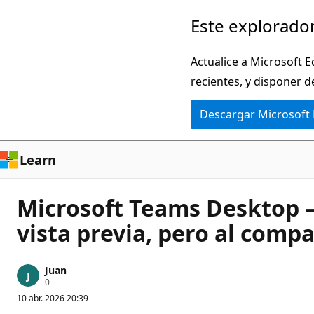
Ir
Este explorador
al
contenido
Actualice a Microsoft E
principal
recientes, y disponer d
Descargar Microsoft
Learn
Microsoft Teams Desktop – 
vista previa, pero al compa
Juan
P
0
u
10 abr. 2026 20:39
n
t