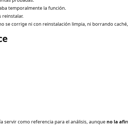
uentas probadas.
uraba temporalmente la función.
 reinstalar.
 no se corrige ni con reinstalación limpia, ni borrando cach
ce
servir como referencia para el análisis, aunque
no la af