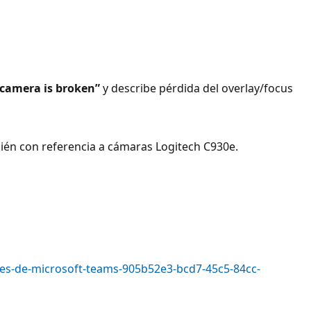
camera is broken”
y describe pérdida del overlay/focus
ién con referencia a cámaras Logitech C930e.
nes-de-microsoft-teams-905b52e3-bcd7-45c5-84cc-