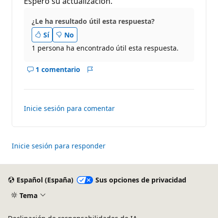
Espero su actualización.
¿Le ha resultado útil esta respuesta?
Sí
No
1 persona ha encontrado útil esta respuesta.
1 comentario
Mostrar
Informe
los
comentarios
para
Inicie sesión para comentar
este
respuesta
Inicie sesión para responder
Español (España)
Sus opciones de privacidad
Tema