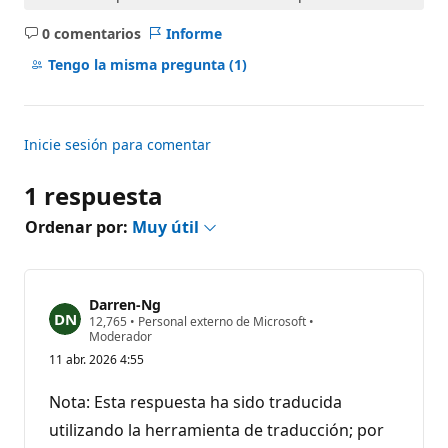
0 comentarios
Informe
No
hay
Tengo la misma pregunta
(1)
comentarios
Inicie sesión para comentar
1 respuesta
Ordenar por:
Muy útil
Darren-Ng
P
12,765
•
Personal externo de Microsoft
•
u
Moderador
n
11 abr. 2026 4:55
t
o
s
Nota: Esta respuesta ha sido traducida
d
e
utilizando la herramienta de traducción; por
r