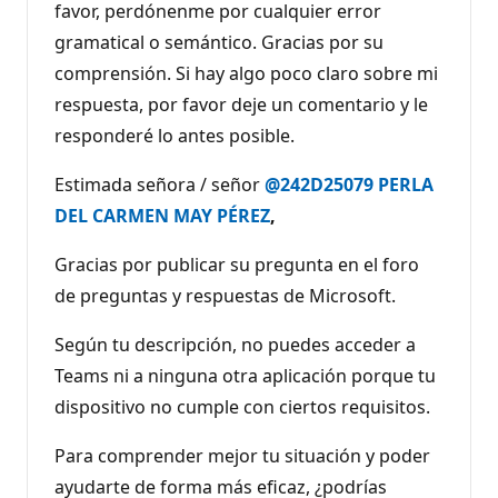
favor, perdónenme por cualquier error
e
p
gramatical o semántico. Gracias por su
u
t
comprensión. Si hay algo poco claro sobre mi
a
c
respuesta, por favor deje un comentario y le
i
ó
responderé lo antes posible.
n
Estimada señora / señor
@242D25079 PERLA
DEL CARMEN MAY PÉREZ
,
Gracias por publicar su pregunta en el foro
de preguntas y respuestas de Microsoft.
Según tu descripción, no puedes acceder a
Teams ni a ninguna otra aplicación porque tu
dispositivo no cumple con ciertos requisitos.
Para comprender mejor tu situación y poder
ayudarte de forma más eficaz, ¿podrías