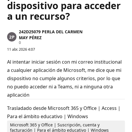
dispositivo para acceder
a un recurso?
242D25079 PERLA DEL CARMEN
MAY PÉREZ
P
0
u
11 abr. 2026 4:07
n
t
o
Al intentar iniciar sesión con mi correo institucional
s
d
a cualquier aplicación de Microsoft, me dice que mi
e
dispositivo no cumple algunos criterios, por lo que
r
e
no puedo acceder ni a Teams, ni a ninguna otra
p
u
aplicación
t
a
c
Trasladado desde Microsoft 365 y Office | Access |
i
ó
Para el ámbito educativo | Windows
n
Microsoft 365 y Office | Suscripción, cuenta y
facturación | Para el ámbito educativo | Windows