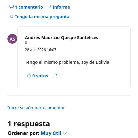
1 comentario
Informe
Ocultar
los
Tengo la misma pregunta
comentarios
para
este
Andrés Mauricio Quispe Santelices
pregunta
P
0
u
28 abr. 2026 16:07
n
t
o
Tengo el mismo problema, soy de Bolivia.
s
d
e
0 votos
Informe
r
e
p
u
t
a
c
Inicie sesión para comentar
i
ó
n
1 respuesta
Ordenar por:
Muy útil