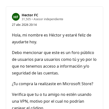
Hector FC
P
31,505
•
Asesor independiente
u
27 abr. 2026 20:14
n
t
o
Hola, mi nombre es Héctor y estaré feliz de
s
d
ayudarte hoy.
e
r
e
Debo mencionar que este es un foro público
p
de usuarios para usuarios como tú y yo por lo
u
t
que no tenemos acceso a información y/o
a
c
seguridad de las cuentas.
i
ó
n
¿Tu compra la realizaste en Microsoft Store?
Verifica que tu o tu amigo no estén usando
una VPN, motivo por el cual no podrían
canjear el código.