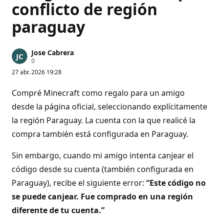
conflicto de región
paraguay
Jose Cabrera
P
0
u
27 abr. 2026 19:28
n
t
o
Compré Minecraft como regalo para un amigo
s
d
desde la página oficial, seleccionando explícitamente
e
la región Paraguay. La cuenta con la que realicé la
r
e
compra también está configurada en Paraguay.
p
u
t
Sin embargo, cuando mi amigo intenta canjear el
a
c
código desde su cuenta (también configurada en
i
ó
Paraguay), recibe el siguiente error:
“Este código no
n
se puede canjear. Fue comprado en una región
diferente de tu cuenta.”