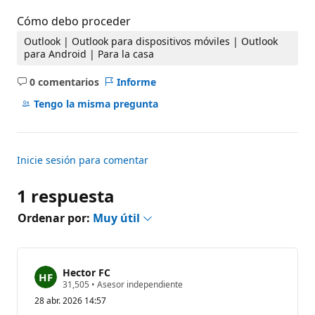
Cómo debo proceder
Outlook | Outlook para dispositivos móviles | Outlook
para Android | Para la casa
0 comentarios
Informe
No
hay
Tengo la misma pregunta
comentarios
Inicie sesión para comentar
1 respuesta
Ordenar por:
Muy útil
Hector FC
P
31,505
•
Asesor independiente
u
28 abr. 2026 14:57
n