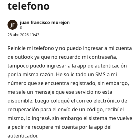
telefono
juan francisco morejon
P
0
u
28 abr. 2026 13:43
n
t
o
Reinicie mi telefono y no puedo ingresar a mi cuenta
s
d
de outlook ya que no recuerdo mi contraseña,
e
tampoco puedo ingresar a la app de autenticación
r
e
por la misma razón. He solicitado un SMS a mi
p
u
número que se encuentra registrado, sin embargo,
t
a
me sale un mensaje que ese servicio no esta
c
i
disponible. Luego coloqué el correo electrónico de
ó
n
recuperación para el envío de un código, recibí el
mismo, lo ingresé, sin embargo el sistema me vuelve
a pedir re recupere mi cuenta por la app del
autenticador.