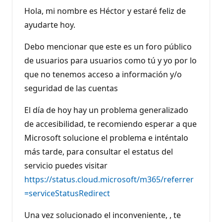
t
o
Hola, mi nombre es Héctor y estaré feliz de
s
d
ayudarte hoy.
e
r
e
Debo mencionar que este es un foro público
p
de usuarios para usuarios como tú y yo por lo
u
t
que no tenemos acceso a información y/o
a
c
seguridad de las cuentas
i
ó
n
El día de hoy hay un problema generalizado
de accesibilidad, te recomiendo esperar a que
Microsoft solucione el problema e inténtalo
más tarde, para consultar el estatus del
servicio puedes visitar
https://status.cloud.microsoft/m365/referrer
=serviceStatusRedirect
Una vez solucionado el inconveniente, , te