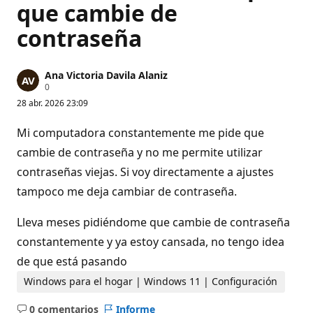
que cambie de
contraseña
Ana Victoria Davila Alaniz
P
0
u
28 abr. 2026 23:09
n
t
o
Mi computadora constantemente me pide que
s
d
cambie de contraseña y no me permite utilizar
e
contraseñas viejas. Si voy directamente a ajustes
r
e
tampoco me deja cambiar de contraseña.
p
u
t
Lleva meses pidiéndome que cambie de contraseña
a
c
constantemente y ya estoy cansada, no tengo idea
i
ó
de que está pasando
n
Windows para el hogar | Windows 11 | Configuración
0 comentarios
Informe