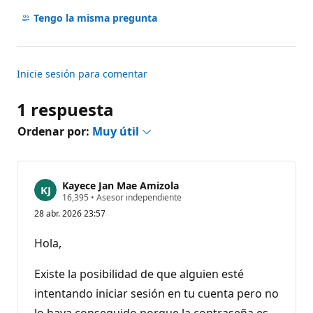
No
hay
Tengo la misma pregunta
comentarios
Inicie sesión para comentar
1 respuesta
Ordenar por:
Muy útil
Kayece Jan Mae Amizola
P
16,395
•
Asesor independiente
u
28 abr. 2026 23:57
n
t
o
Hola,
s
d
e
Existe la posibilidad de que alguien esté
r
e
intentando iniciar sesión en tu cuenta pero no
p
lo haya conseguido porque la contraseña es
u