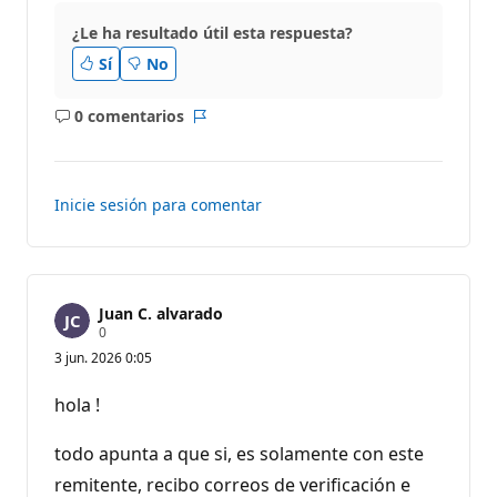
¿Le ha resultado útil esta respuesta?
Sí
No
0 comentarios
No
Informe
hay
comentarios
Inicie sesión para comentar
Juan C. alvarado
P
0
u
3 jun. 2026 0:05
n
t
o
hola !
s
d
e
todo apunta a que si, es solamente con este
r
e
remitente, recibo correos de verificación e