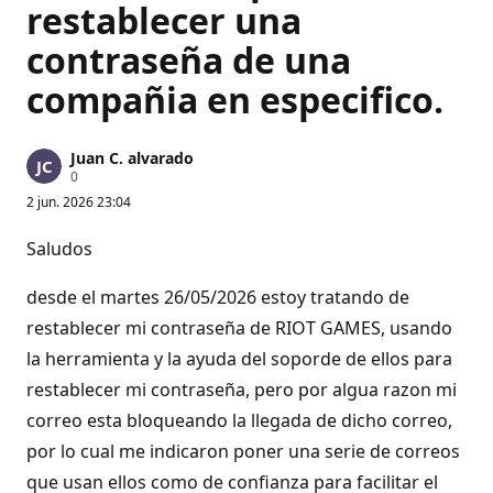
restablecer una
contraseña de una
compañia en especifico.
Juan C. alvarado
P
0
u
2 jun. 2026 23:04
n
t
o
Saludos
s
d
e
desde el martes 26/05/2026 estoy tratando de
r
e
restablecer mi contraseña de RIOT GAMES, usando
p
la herramienta y la ayuda del soporde de ellos para
u
t
restablecer mi contraseña, pero por algua razon mi
a
c
correo esta bloqueando la llegada de dicho correo,
i
ó
por lo cual me indicaron poner una serie de correos
n
que usan ellos como de confianza para facilitar el