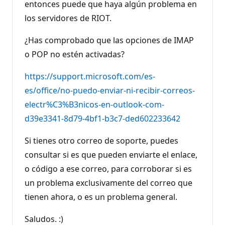
entonces puede que haya algún problema en
u
t
los servidores de RIOT.
a
c
i
¿Has comprobado que las opciones de IMAP
ó
n
o POP no estén activadas?
https://support.microsoft.com/es-
es/office/no-puedo-enviar-ni-recibir-correos-
electr%C3%B3nicos-en-outlook-com-
d39e3341-8d79-4bf1-b3c7-ded602233642
Si tienes otro correo de soporte, puedes
consultar si es que pueden enviarte el enlace,
o código a ese correo, para corroborar si es
un problema exclusivamente del correo que
tienen ahora, o es un problema general.
Saludos. :)