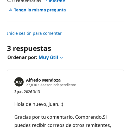
0 comentarios
Informe
No
hay
Tengo la misma pregunta
comentarios
Inicie sesión para comentar
3 respuestas
Ordenar por:
Muy útil
Alfredo Mendoza
P
27,830
•
Asesor independiente
u
3 jun. 2026 3:13
n
t
o
Hola de nuevo, Juan. :)
s
d
e
Gracias por tu comentario. Comprendo.Si
r
e
puedes recibir correos de otros remitentes,
p