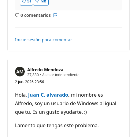
Sí
No
0 comentarios
No
Informe
hay
comentarios
Inicie sesión para comentar
Alfredo Mendoza
P
27,830
•
Asesor independiente
u
2 jun. 2026 23:56
n
t
o
Hola,
Juan C. alvarado
,
mi nombre es
s
d
Alfredo, soy un usuario de Windows al igual
e
que tu. Es un gusto ayudarte. :)
r
e
p
Lamento que tengas este problema.
u
t
a