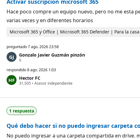
Activar suscripcion microsoft 365
e
c
p
i
u
ó
Hace poco compre un equipo nuevo, pero no me esta permi
t
n
varias veces y en diferentes horarios
a
c
i
Microsoft 365 y Office | Microsoft 365 Defender | Para la ca
ó
n
preguntado
7 ago. 2026 23:58
Gonzalo Javier Guzmán pinzón
P
0
u
n
respondido
8 ago. 2026 1:03
t
Hector FC
o
P
31,505
s
•
Asesor independiente
u
d
n
e
t
r
o
e
s
p
1 respuesta
d
u
e
t
r
a
Qué debo hacer si no puedo ingresar carpeta c
e
c
p
i
u
ó
No puedo ingresar a una carpeta compartida en drive. me 
t
n