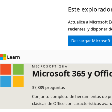
Ir
Este explorador
al
contenido
Actualice a Microsoft E
principal
recientes, y disponer d
Descargar Microsoft
Learn
MICROSOFT Q&A
Microsoft 365 y Offi
37,889 preguntas
Conjunto completo de herramientas de prod
clásicas de Office con características ava