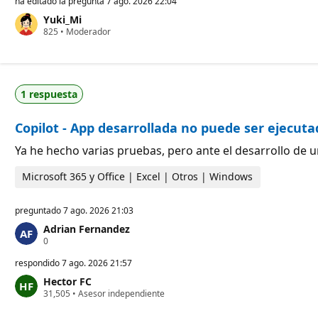
ha editado la pregunta
7 ago. 2026 22:04
t
Yuki_Mi
o
P
825
s
•
Moderador
u
d
n
e
t
r
o
e
s
p
1 respuesta
d
u
e
t
r
a
Copilot - App desarrollada no puede ser ejecut
e
c
p
i
u
ó
Ya he hecho varias pruebas, pero ante el desarrollo de un
t
n
a
Microsoft 365 y Office | Excel | Otros | Windows
c
i
ó
preguntado
7 ago. 2026 21:03
n
Adrian Fernandez
P
0
u
n
respondido
7 ago. 2026 21:57
t
Hector FC
o
P
31,505
s
•
Asesor independiente
u
d
n
e