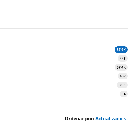
37.9K
448
37.4K
432
8.5K
14
Ordenar por:
Actualizado