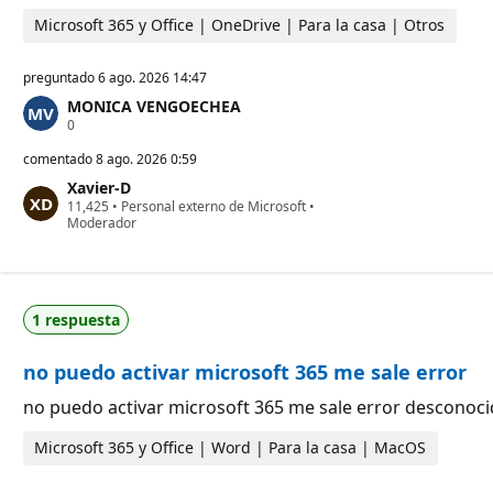
a
Microsoft 365 y Office | OneDrive | Para la casa | Otros
c
i
ó
preguntado
6 ago. 2026 14:47
n
MONICA VENGOECHEA
P
0
u
n
comentado
8 ago. 2026 0:59
t
Xavier-D
o
P
11,425
s
•
Personal externo de Microsoft
•
u
Moderador
d
n
e
t
r
o
e
s
p
d
u
1 respuesta
e
t
r
a
e
c
no puedo activar microsoft 365 me sale error
p
i
u
ó
t
n
no puedo activar microsoft 365 me sale error desconocid
a
c
Microsoft 365 y Office | Word | Para la casa | MacOS
i
ó
n