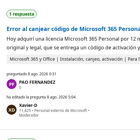
1 respuesta
Error al canjear código de Microsoft 365 Person
Hoy adquirí una licencia Microsoft 365 Personal por 12 
original y legal, que se entrega un código de activación
Microsoft 365 y Office | Instalación, canjeo, activación | Para
preguntado
8 ago. 2026 0:31
PAO FERNANDEZ
P
0
u
n
ha editado la pregunta
8 ago. 2026 5:04
t
Xavier-D
o
P
11,425
s
•
Personal externo de Microsoft
•
u
Moderador
d
n
e
t
r
o
e
s
p
d
u