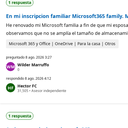
1 respuesta
e
t
r
a
e
c
En mi inscripcion familiar Microsoft365 family
p
i
u
ó
t
n
He renovado mi Microsoft familia a fin de que mi espos
a
observamos que no se amplía el tamaño de almacenami
c
i
ó
Microsoft 365 y Office | OneDrive | Para la casa | Otros
n
preguntado
8 ago. 2026 3:27
Wilder Marruffo
P
0
u
n
respondido
8 ago. 2026 4:12
t
Hector FC
o
P
31,505
s
•
Asesor independiente
u
d
n
e
t
r
o
e
s
p
1 respuesta
d
u
e
t
r
a