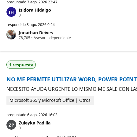
preguntado
7 ago. 2026 23:47
Isidora Hidalgo
P
0
u
n
respondido
8 ago. 2026 0:24
t
Jonathan Deives
o
P
78,705
s
•
Asesor independiente
u
d
n
e
t
r
o
e
s
p
1 respuesta
d
u
e
t
r
a
NO ME PERMITE UTILIZAR WORD, POWER POINT 
e
c
p
i
u
ó
NECESITO AYUDA URGENTE LO MISMO ME SALE CON L
t
n
a
Microsoft 365 y Microsoft Office | Otros
c
i
ó
preguntado
6 ago. 2026 16:03
n
Zuleyka Padilla
P
0
u
n