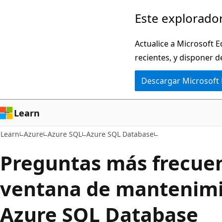
Ir
Este explorador
al
contenido
Actualice a Microsoft E
principal
recientes, y disponer d
Descargar Microsoft
Learn
Learn
Azure
Azure SQL
Azure SQL Database
Preguntas más frecuen
ventana de mantenimi
Azure SQL Database