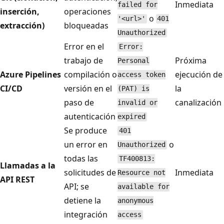
Inmediata
failed for
inserción,
operaciones
o
'<url>'
401
extracción)
bloqueadas
Unauthorized
Error en el
Error:
trabajo de
Próxima
Personal
Azure Pipelines
compilación o
ejecución de
access token
CI/CD
versión en el
la
(PAT) is
paso de
canalización
invalid or
autenticación
expired
Se produce
401
un error en
o
Unauthorized
todas las
TF400813:
Llamadas a la
solicitudes de
Inmediata
Resource not
API REST
API; se
available for
detiene la
anonymous
integración
access