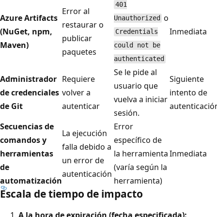
401
Error al
Azure Artifacts
o
Unauthorized
restaurar o
(NuGet, npm,
Inmediata
Credentials
publicar
Maven)
could not be
paquetes
authenticated
Se le pide al
Administrador
Requiere
Siguiente
usuario que
de credenciales
volver a
intento de
vuelva a iniciar
de Git
autenticar
autenticació
sesión.
Secuencias de
Error
La ejecución
comandos y
específico de
falla debido a
herramientas
la herramienta
Inmediata
un error de
de
(varía según la
autenticación
automatización
herramienta)
Escala de tiempo de impacto
A la hora de expiración (fecha especificada):