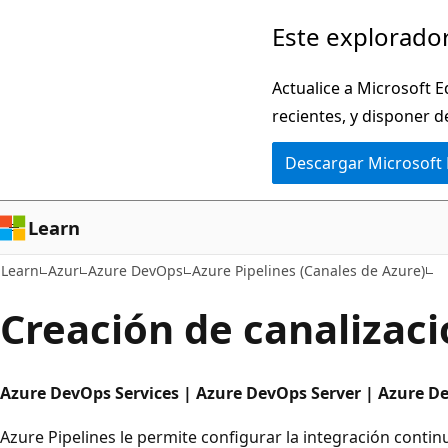
Ir
Este explorador
al
contenido
Actualice a Microsoft E
principal
recientes, y disponer d
Descargar Microsoft
Learn
Learn
Azur
Azure DevOps
Azure Pipelines (Canales de Azure)
Creación de canalizaci
Azure DevOps Services | Azure DevOps Server | Azure D
Azure Pipelines le permite configurar la integración contin