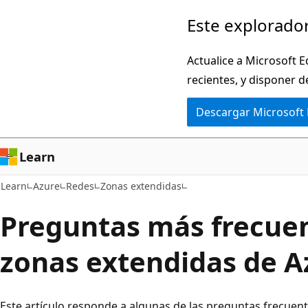
Ir
Este explorador
al
contenido
Actualice a Microsoft E
principal
recientes, y disponer d
Descargar Microsoft
Learn
Learn
Azure
Redes
Zonas extendidas
Preguntas más frecue
zonas extendidas de A
Este artículo responde a algunas de las preguntas frecuen