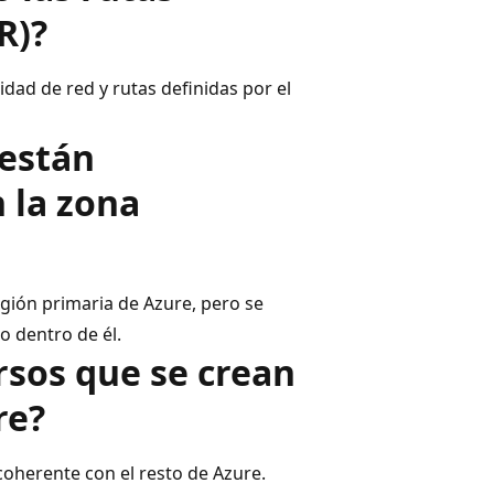
R)?
dad de red y rutas definidas por el
 están
 la zona
egión primaria de Azure, pero se
o dentro de él.
rsos que se crean
re?
coherente con el resto de Azure.