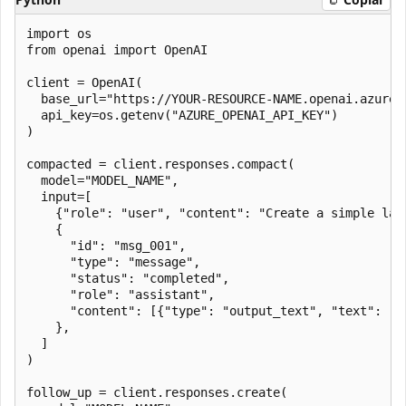
import os

from openai import OpenAI

client = OpenAI(

  base_url="https://YOUR-RESOURCE-NAME.openai.azure.c
  api_key=os.getenv("AZURE_OPENAI_API_KEY")

)

compacted = client.responses.compact(

  model="MODEL_NAME",

  input=[

    {"role": "user", "content": "Create a simple land
    {

      "id": "msg_001",

      "type": "message",

      "status": "completed",

      "role": "assistant",

      "content": [{"type": "output_text", "text": "..
    },

  ]

)

follow_up = client.responses.create(
