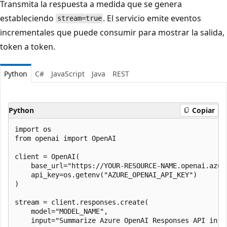
Transmita la respuesta a medida que se genera
estableciendo
. El servicio emite eventos
stream=true
incrementales que puede consumir para mostrar la salida,
token a token.
Python
C#
JavaScript
Java
REST
Python
Copiar
import os

from openai import OpenAI

client = OpenAI(

    base_url="https://YOUR-RESOURCE-NAME.openai.azure
    api_key=os.getenv("AZURE_OPENAI_API_KEY")

)

stream = client.responses.create(

    model="MODEL_NAME",

    input="Summarize Azure OpenAI Responses API in on