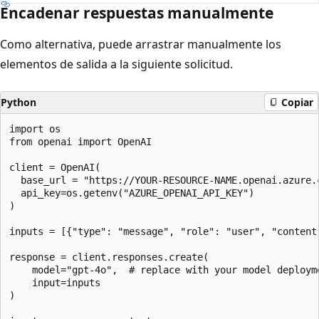
Encadenar respuestas manualmente
Como alternativa, puede arrastrar manualmente los
elementos de salida a la siguiente solicitud.
Python
Copiar
import os

from openai import OpenAI

client = OpenAI(  

  base_url = "https://YOUR-RESOURCE-NAME.openai.azure.c
  api_key=os.getenv("AZURE_OPENAI_API_KEY")  

)

inputs = [{"type": "message", "role": "user", "content
response = client.responses.create(  

    model="gpt-4o",  # replace with your model deployme
    input=inputs  

)  
