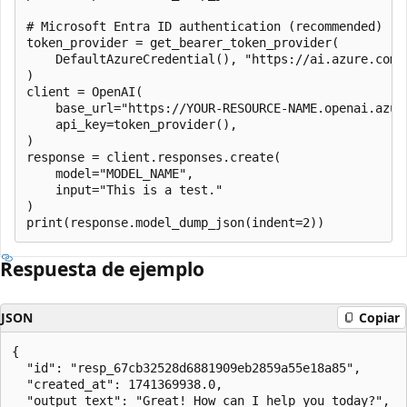
# Microsoft Entra ID authentication (recommended)

token_provider = get_bearer_token_provider(

    DefaultAzureCredential(), "https://ai.azure.com/.
)

client = OpenAI(

    base_url="https://YOUR-RESOURCE-NAME.openai.azure
    api_key=token_provider(),

)

response = client.responses.create(

    model="MODEL_NAME",

    input="This is a test."

)

Respuesta de ejemplo
JSON
Copiar
{

  "id": "resp_67cb32528d6881909eb2859a55e18a85",

  "created_at": 1741369938.0,

  "output_text": "Great! How can I help you today?",
