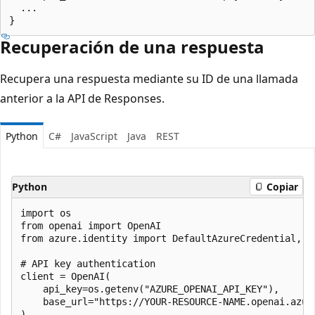
  ...

Recuperación de una respuesta
Recupera una respuesta mediante su ID de una llamada
anterior a la API de Responses.
Python
C#
JavaScript
Java
REST
Python
Copiar
import os

from openai import OpenAI

from azure.identity import DefaultAzureCredential, ge
# API key authentication

client = OpenAI(

    api_key=os.getenv("AZURE_OPENAI_API_KEY"),

    base_url="https://YOUR-RESOURCE-NAME.openai.azure
)
