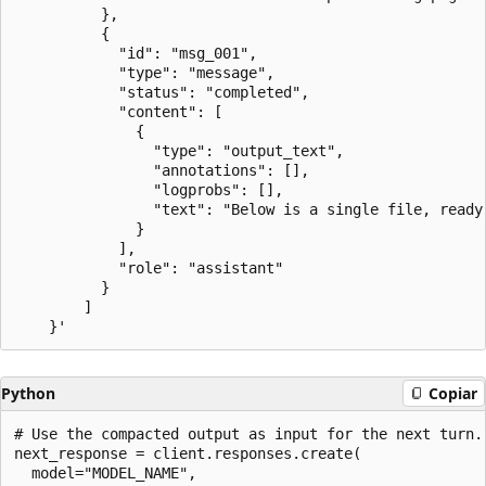
          },

          {

            "id": "msg_001",

            "type": "message",

            "status": "completed",

            "content": [

              {

                "type": "output_text",

                "annotations": [],

                "logprobs": [],

                "text": "Below is a single file, ready
              }

            ],

            "role": "assistant"

          }

        ]

Python
Copiar
# Use the compacted output as input for the next turn.

next_response = client.responses.create(

  model="MODEL_NAME",
