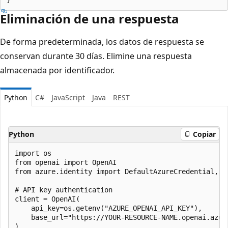
Eliminación de una respuesta
De forma predeterminada, los datos de respuesta se
conservan durante 30 días. Elimine una respuesta
almacenada por identificador.
Python
C#
JavaScript
Java
REST
Python
Copiar
import os

from openai import OpenAI

from azure.identity import DefaultAzureCredential, ge
# API key authentication

client = OpenAI(

    api_key=os.getenv("AZURE_OPENAI_API_KEY"),

    base_url="https://YOUR-RESOURCE-NAME.openai.azure
)
