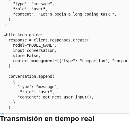
    "type": "message",

    "role": "user",

    "content": "Let's begin a long coding task.",

  }

]

while keep_going:

  response = client.responses.create(

    model="MODEL_NAME",

    input=conversation,

    store=False,

    context_management=[{"type": "compaction", "compact
  )

  conversation.append(

    {

      "type": "message",

       "role": "user",

      "content": get_next_user_input(),

    }

Transmisión en tiempo real