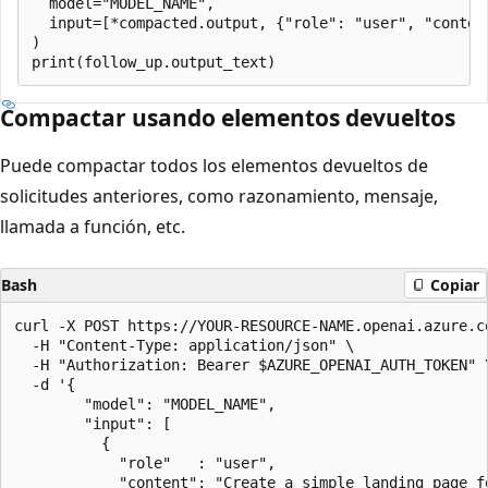
  model="MODEL_NAME",

  input=[*compacted.output, {"role": "user", "content
)

Compactar usando elementos devueltos
Puede compactar todos los elementos devueltos de
solicitudes anteriores, como razonamiento, mensaje,
llamada a función, etc.
Bash
Copiar
curl -X POST https://YOUR-RESOURCE-NAME.openai.azure.co
  -H "Content-Type: application/json" \

  -H "Authorization: Bearer $AZURE_OPENAI_AUTH_TOKEN" \
  -d '{

        "model": "MODEL_NAME",

        "input": [

          {

            "role"   : "user",

            "content": "Create a simple landing page fo