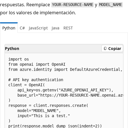
respuestas. Reemplace
y
YOUR-RESOURCE-NAME
MODEL_NAME
por los valores de implementación.
Python
C#
JavaScript
Java
REST
Python
Copiar
import os

from openai import OpenAI

from azure.identity import DefaultAzureCredential, ge
# API key authentication

client = OpenAI(

    api_key=os.getenv("AZURE_OPENAI_API_KEY"),

    base_url="https://YOUR-RESOURCE-NAME.openai.azure
)

response = client.responses.create(

    model="MODEL_NAME",

    input="This is a test."

)

print(response.model_dump_json(indent=2))
