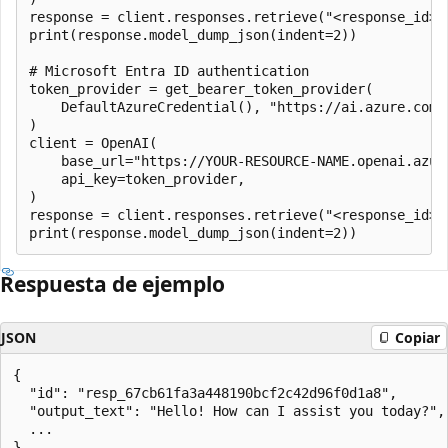
response = client.responses.retrieve("<response_id>")
print(response.model_dump_json(indent=2))

# Microsoft Entra ID authentication

token_provider = get_bearer_token_provider(

    DefaultAzureCredential(), "https://ai.azure.com/.
)

client = OpenAI(

    base_url="https://YOUR-RESOURCE-NAME.openai.azure
    api_key=token_provider,

)

response = client.responses.retrieve("<response_id>")
Respuesta de ejemplo
JSON
Copiar
{

  "id": "resp_67cb61fa3a448190bcf2c42d96f0d1a8",

  "output_text": "Hello! How can I assist you today?",

  ...
