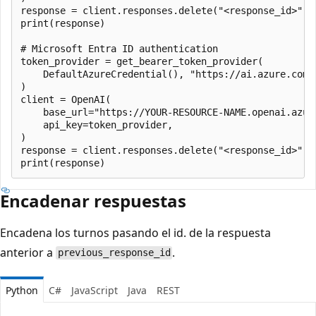
response = client.responses.delete("<response_id>")

print(response)

# Microsoft Entra ID authentication

token_provider = get_bearer_token_provider(

    DefaultAzureCredential(), "https://ai.azure.com/.
)

client = OpenAI(

    base_url="https://YOUR-RESOURCE-NAME.openai.azure
    api_key=token_provider,

)

response = client.responses.delete("<response_id>")

Encadenar respuestas
Encadena los turnos pasando el id. de la respuesta
anterior a
.
previous_response_id
Python
C#
JavaScript
Java
REST