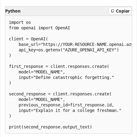
Python
Copiar
import os

from openai import OpenAI

client = OpenAI(

    base_url="https://YOUR-RESOURCE-NAME.openai.azure
    api_key=os.getenv("AZURE_OPENAI_API_KEY")

)

first_response = client.responses.create(

    model="MODEL_NAME",

    input="Define catastrophic forgetting."

)

second_response = client.responses.create(

    model="MODEL_NAME",

    previous_response_id=first_response.id,

    input="Explain it for a college freshman."

)
