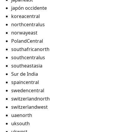
japón occidente
koreacentral
northcentralus
norwayeast
PolandCentral
southafricanorth
southcentralus
southeastasia
Sur de India
spaincentral
swedencentral
switzerlandnorth
switzerlandwest
uaenorth
uksouth
ukwest