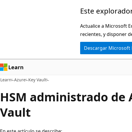
Ir
Este explorador
al
contenido
Actualice a Microsoft E
principal
recientes, y disponer d
Descargar Microsoft
Learn
Learn
Azure
Key Vault
HSM administrado de 
Vault
En este artículo se describe: