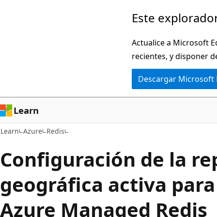
Ir
Este explorador
al
contenido
Actualice a Microsoft E
principal
recientes, y disponer d
Descargar Microsoft
Learn
Learn
Azure
Redis
Configuración de la re
geográfica activa para
Azure Managed Redis