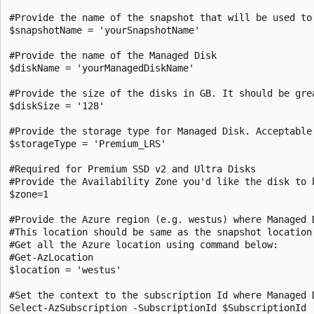
#Provide the name of the snapshot that will be used to 
$snapshotName = 'yourSnapshotName'

#Provide the name of the Managed Disk

$diskName = 'yourManagedDiskName'

#Provide the size of the disks in GB. It should be grea
$diskSize = '128'

#Provide the storage type for Managed Disk. Acceptable
$storageType = 'Premium_LRS'

#Required for Premium SSD v2 and Ultra Disks

#Provide the Availability Zone you'd like the disk to b
$zone=1

#Provide the Azure region (e.g. westus) where Managed D
#This location should be same as the snapshot location

#Get all the Azure location using command below:

#Get-AzLocation

$location = 'westus'

#Set the context to the subscription Id where Managed D
Select-AzSubscription -SubscriptionId $SubscriptionId
