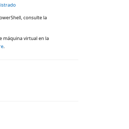
nistrado
werShell, consulte la
 máquina virtual en la
re
.