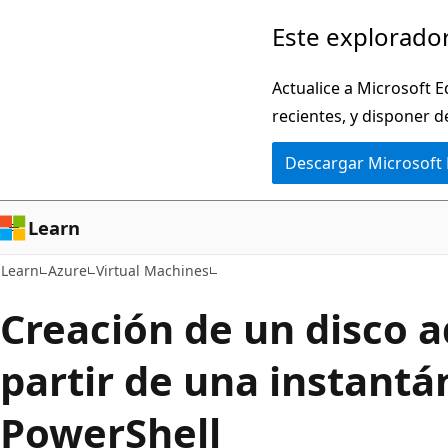
Ir
Este explorador
al
contenido
Actualice a Microsoft E
principal
recientes, y disponer d
Descargar Microsoft
Learn
Learn
Azure
Virtual Machines
Creación de un disco 
partir de una instant
PowerShell