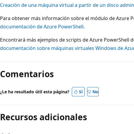
Creación de una máquina virtual a partir de un disco admi
Para obtener más información sobre el módulo de Azure Po
documentación de Azure PowerShell
.
Encontrará más ejemplos de scripts de Azure PowerShell de
documentación sobre máquinas virtuales Windows de Azu
Modo
de
Comentarios
lectura
deshabilitado
¿Le ha resultado útil esta página?
Sí
No
Recursos adicionales