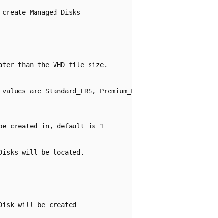
create Managed Disks

ter than the VHD file size.

 values are Standard_LRS, Premium_LRS, PremiumV2_LRS, Sta
e created in, default is 1

isks will be located.

isk will be created
