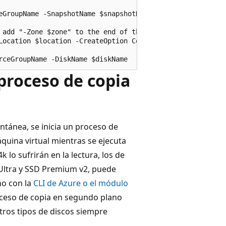
eGroupName -SnapshotName $snapshotName 

 add "-Zone $zone" to the end of the command

Location $location -CreateOption Copy -SourceResourceId $
proceso de copia
ntánea, se inicia un proceso de
uina virtual mientras se ejecuta
 lo sufrirán en la lectura, los de
s Ultra y SSD Premium v2, puede
no con la
CLI de Azure o el módulo
roceso de copia en segundo plano
tros tipos de discos siempre