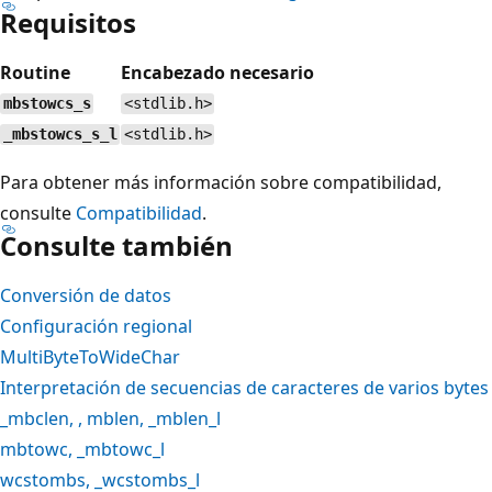
Requisitos
Routine
Encabezado necesario
mbstowcs_s
<stdlib.h>
_mbstowcs_s_l
<stdlib.h>
Para obtener más información sobre compatibilidad,
consulte
Compatibilidad
.
Consulte también
Conversión de datos
Configuración regional
MultiByteToWideChar
Interpretación de secuencias de caracteres de varios bytes
_mbclen
, ,
mblen
,
_mblen_l
mbtowc
,
_mbtowc_l
wcstombs
,
_wcstombs_l