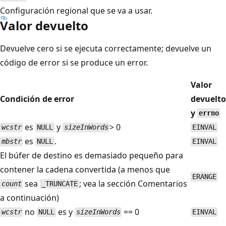
Configuración regional que se va a usar.
Valor devuelto
Devuelve cero si se ejecuta correctamente; devuelve un
código de error si se produce un error.
Valor
Condición de error
devuelto
y
errno
es
y
> 0
wcstr
NULL
sizeInWords
EINVAL
es
.
mbstr
NULL
EINVAL
El búfer de destino es demasiado pequeño para
contener la cadena convertida (a menos que
ERANGE
sea
; vea la sección Comentarios
count
_TRUNCATE
a continuación)
no
es y
== 0
wcstr
NULL
sizeInWords
EINVAL