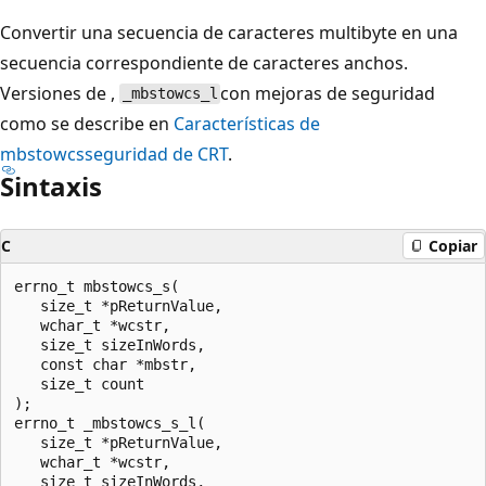
Convertir una secuencia de caracteres multibyte en una
secuencia correspondiente de caracteres anchos.
Versiones de ,
con mejoras de seguridad
_mbstowcs_l
como se describe en
Características de
mbstowcs
seguridad de CRT
.
Sintaxis
C
Copiar
errno_t mbstowcs_s(

   size_t *pReturnValue,

   wchar_t *wcstr,

   size_t sizeInWords,

   const char *mbstr,

   size_t count

);

errno_t _mbstowcs_s_l(

   size_t *pReturnValue,

   wchar_t *wcstr,

   size_t sizeInWords,
