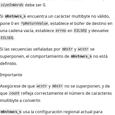
debe ser 0.
sizeInWords
Si
encuentra un carácter multibyte no válido,
mbstowcs_s
pone 0 en
, establece el búfer de destino en
*pReturnValue
una cadena vacía, establece
en
y devuelve
errno
EILSEQ
.
EILSEQ
Si las secuencias señaladas por
y
se
mbstr
wcstr
superponen, el comportamiento de
no está
mbstowcs_s
definido.
Importante
Asegúrese de que
y
no se superponen, y de
wcstr
mbstr
que
refleja correctamente el número de caracteres
count
multibyte a convertir.
usa la configuración regional actual para
mbstowcs_s