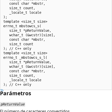
   const char *mbstr,

   size_t count,

   _locale_t locale

);

template <size_t size>

errno_t mbstowcs_s(

   size_t *pReturnValue,

   wchar_t (&wcstr)[size],

   const char *mbstr,

   size_t count

); // C++ only

template <size_t size>

errno_t _mbstowcs_s_l(

   size_t *pReturnValue,

   wchar_t (&wcstr)[size],

   const char *mbstr,

   size_t count,

   _locale_t locale

Parámetros
pReturnValue
El número de caracteres convertidos.