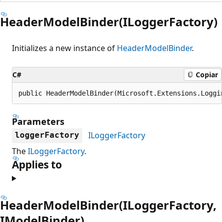
HeaderModelBinder(ILoggerFactory)
Initializes a new instance of
HeaderModelBinder
.
C#
Copiar
public HeaderModelBinder(Microsoft.Extensions.Loggi
Parameters
ILoggerFactory
loggerFactory
The
ILoggerFactory
.
Applies to
HeaderModelBinder(ILoggerFactory,
IModelBinder)