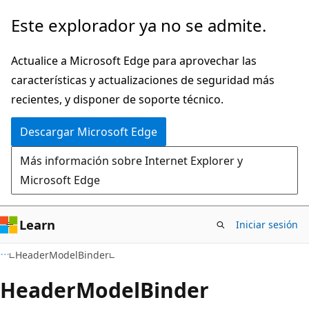
Ir
Ir
Este explorador ya no se admite.
al
a
contenido
la
Actualice a Microsoft Edge para aprovechar las
principal
navegación
características y actualizaciones de seguridad más
en
recientes, y disponer de soporte técnico.
la
Descargar Microsoft Edge
página
Más información sobre Internet Explorer y
Microsoft Edge
Learn
Iniciar sesión
C#
HeaderModelBinder
Header
Model
Binder