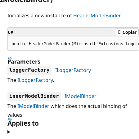
Initializes a new instance of
HeaderModelBinder
.
C#
Copiar
public HeaderModelBinder(Microsoft.Extensions.Loggi
Parameters
ILoggerFactory
loggerFactory
The
ILoggerFactory
.
IModelBinder
innerModelBinder
The
IModelBinder
which does the actual binding of
values.
Applies to