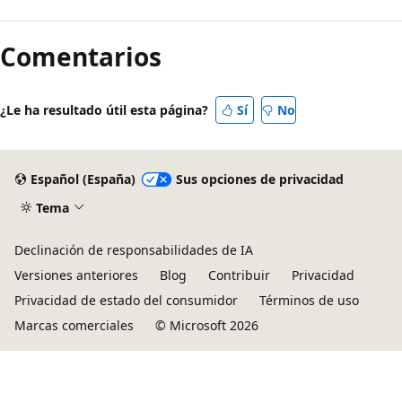
Modo
de
Comentarios
lectura
deshabilitado
¿Le ha resultado útil esta página?
Sí
No
Español (España)
Sus opciones de privacidad
Tema
Declinación de responsabilidades de IA
Versiones anteriores
Blog
Contribuir
Privacidad
Privacidad de estado del consumidor
Términos de uso
Marcas comerciales
© Microsoft 2026