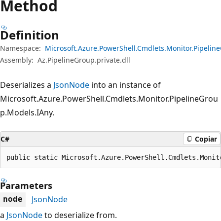
Method
Definition
Namespace:
Microsoft.Azure.PowerShell.Cmdlets.Monitor.Pipeli
Assembly:
Az.PipelineGroup.private.dll
Deserializes a
JsonNode
into an instance of
Microsoft.Azure.PowerShell.Cmdlets.Monitor.PipelineGrou
p.Models.IAny.
C#
Copiar
public static Microsoft.Azure.PowerShell.Cmdlets.Monit
Parameters
JsonNode
node
a
JsonNode
to deserialize from.