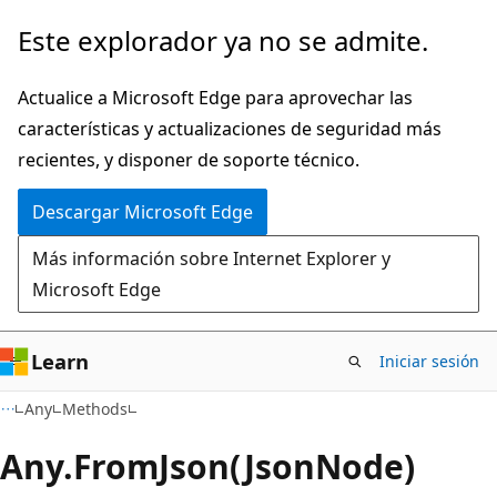
Ir
Ir
Este explorador ya no se admite.
al
a
contenido
la
Actualice a Microsoft Edge para aprovechar las
principal
navegación
características y actualizaciones de seguridad más
en
recientes, y disponer de soporte técnico.
la
Descargar Microsoft Edge
página
Más información sobre Internet Explorer y
Microsoft Edge
Learn
Iniciar sesión
C#
Any
Methods
Any.
From
Json(JsonNode)