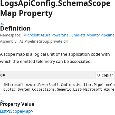
Logs
Api
Config.
Schema
Scope
Map Property
Definition
Namespace:
Microsoft.Azure.PowerShell.Cmdlets.Monitor.Pipeli
Assembly:
Az.PipelineGroup.private.dll
A scope map is a logical unit of the application code with
which the emitted telemetry can be associated.
C#
Copiar
[Microsoft.Azure.PowerShell.Cmdlets.Monitor.PipelineGr
public System.Collections.Generic.List<Microsoft.Azure
Property Value
List
<
IScopeMap
>