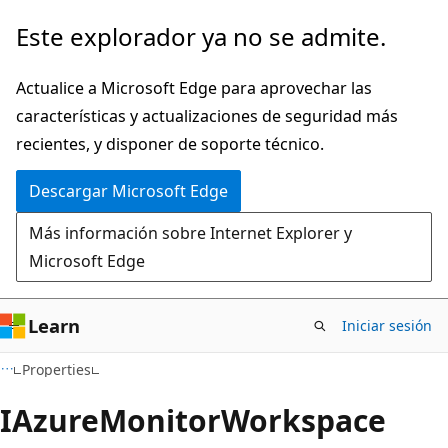
Ir
Ir
Este explorador ya no se admite.
al
a
contenido
la
Actualice a Microsoft Edge para aprovechar las
principal
navegación
características y actualizaciones de seguridad más
en
recientes, y disponer de soporte técnico.
la
Descargar Microsoft Edge
página
Más información sobre Internet Explorer y
Microsoft Edge
Learn
Iniciar sesión
C#
Properties
IAzure
Monitor
Workspace